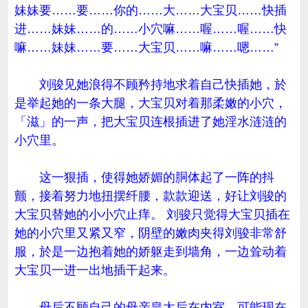
妹妹要……要……你的……大……大宝贝……快插
进……妹妹……的……小穴嘛……喔……喔……快
嘛……妹妹……要……大宝贝……嘛……嗯……”
刘骏见她浪得不顾矜持地求着自己快插她，於
是举起她的一条大腿，大宝贝对着那柔嫩的小穴，
「滋」的一声，把大宝贝连根插进了她淫水涟涟的
小穴里。
这一狠插，使得她娇媚的胴体起了一阵的抖
颤，接着努力地扭摆纤腰，款款迎送，好让刘骏的
大宝贝替她的小小穴止痒。 刘骏只觉得大宝贝插在
她的小穴里又紧又窄，阴壁的嫩肉夹得刘骏非常舒
服，於是一边抱着她的娇躯走到墙角，一边耸动着
大宝贝一进一出地插干起来。
母后不顾自己的母亲皇太后在内室，可能现在