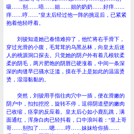
吸……别……唔……姐……姐的奶奶……好痒……
痒……哼……”皇太后经过他一阵的挑逗后，已紧紧
抱着他轻呼着。
刘骏知道她已春情难抑了，他忙将右手滑下，
穿过光滑的小腹，毛茸茸的乌黑丛林，向皇太后迷
人的桃源洞口探去。只觉她的阴户外有着几根软柔
柔的阴毛，两片肥饱的阴唇已硬涨着，中间一条深
深的肉缝早已骚水泛滥，摸在手上是如此的温温烫
烫，湿湿黏黏的。
突然，刘骏用手指往肉穴中一插，便在滑嫩的
阴户中，扣扣挖挖，旋转不停，逗得阴道壁的嫩肉
已收缩，痉挛的反应着。皇太后心如小鹿乱跳，满
面通红，浑身白肉已轻抖着，口中浪叫着：“皇上哥
哥……别扣了……嗯……哼……妹妹给你插……