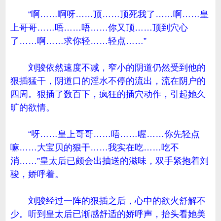
“啊……啊呀……顶……顶死我了……啊……皇
上哥哥……唔……唔……你又顶……顶到穴心
了……啊……求你轻……轻点……”
刘骏依然速度不减，窄小的阴道仍然受到他的
狠插猛干，阴道口的淫水不停的流出，流在阴户的
四周。狠插了数百下，疯狂的插穴动作，引起她久
旷的欲情。
“呀……皇上哥哥……唔……喔……你先轻点
嘛……大宝贝的狠干……我实在吃……吃不
消……”皇太后已颇会出抽送的滋味，双手紧抱着刘
骏，娇呼着。
刘骏经过一阵的狠插之后，心中的欲火舒解不
少。听到皇太后已渐感舒适的娇呼声，抬头看她美