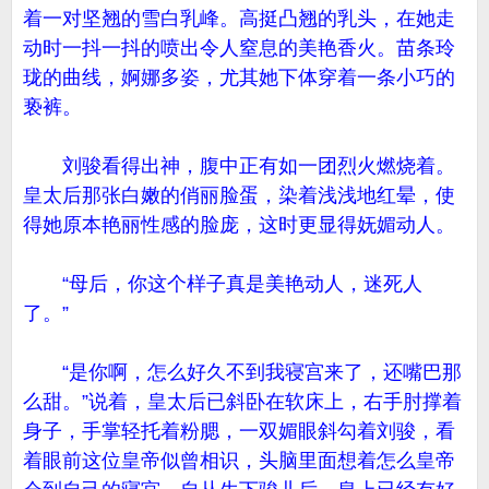
着一对坚翘的雪白乳峰。高挺凸翘的乳头，在她走
动时一抖一抖的喷出令人窒息的美艳香火。苗条玲
珑的曲线，婀娜多姿，尤其她下体穿着一条小巧的
亵裤。
刘骏看得出神，腹中正有如一团烈火燃烧着。
皇太后那张白嫩的俏丽脸蛋，染着浅浅地红晕，使
得她原本艳丽性感的脸庞，这时更显得妩媚动人。
“母后，你这个样子真是美艳动人，迷死人
了。”
“是你啊，怎么好久不到我寝宫来了，还嘴巴那
么甜。”说着，皇太后已斜卧在软床上，右手肘撑着
身子，手掌轻托着粉腮，一双媚眼斜勾着刘骏，看
着眼前这位皇帝似曾相识，头脑里面想着怎么皇帝