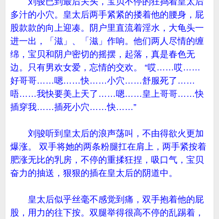
刘骏已到最后关头，宝贝不停的狂捣着皇太后
多汁的小穴。皇太后两手紧紧的搂着他的腰身，屁
股款款的向上迎凑。阴户里直流着淫水，大龟头一
进一出，「滋」、「滋」作响。他们两人尽情的缠
绵，宝贝和阴户密切的摇摆，起落，真是春色无
边。只有男欢女爱，忘情的交欢。 “哎……哎……
好哥哥……嗯……快……小穴……舒服死了……
唔……我快要美上天了……嗯……皇上哥哥……快
插穿我……插死小穴……快……”
刘骏听到皇太后的浪声荡叫，不由得欲火更加
爆涨。 双手将她的两条粉腿扛在肩上，两手紧按着
肥涨无比的乳房，不停的重揉狂捏，吸口气，宝贝
奋力的抽送，狠狠的插在皇太后的阴道中。
皇太后似乎丝毫不感觉到痛，双手抱着他的屁
股，用力的往下按。双腿举得很高不停的乱踢着，