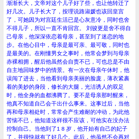
渐渐长大，文帝对这个儿子好了些，也让他转迁了
好几次。儿子长大了，按理说路淑媛也该回皇宫
了，可她因为对宫廷生活已是心灰意冷，同时也舍
不得儿子，所以一直不肯回宫。 刘骏更是舍不得自
己母亲，他深深依恋着母亲，甚至到了迷恋的地
步。在他心目中，母亲是最可亲、最可敬，同时也
是最美的。在刚懂男女之事时，他常会梦到与母亲
赤裸相拥，醒后他虽然会自责不已，可也总是不由
自主地回味梦中的情景。有一次在母亲午休时，他
误闯了进去，当他看到母亲美丽的脸庞，薄衣紧裹
着的美妙的身段，修长的大腿，光洁诱人的双足
时，他全身的血都沸腾了。要不是母亲那时醒来，
他真不知道自己会干出什么事来。这事过后，当他
再和母亲相处时，常常会产生难耐的冲动，为此他
苦恼不已，他知道这样很不应该，可他实在没办法
控制自己。当他到了1 8 岁，他开始有自己的妃子
了，并很快就有了好几个。此后，他虽然不会再对