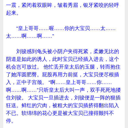
一震，紧闭着双眼眸，皱着秀眉，银牙紧咬的轻呼
起来。
“皇上哥哥……喔……你的大宝贝……太……
太……啊……啊……”
刘骏感到龟头被小阴户夹得死紧，柔嫩无比的
阴道是如此的诱人，此时宝贝已经插入进去，这个
机会岂可放过。 他忙丢开皇太后的玉腿，转而抱住
了她浑圆肥臀。屁股再用力前挺，大宝贝便尽根插
入，正中子宫颈。 “啊……皇上哥哥……你……
啊……啊……”只听皇太后大叫一声，双手死死地搂
住刘骏。 大宝贝一旦插进去，刘骏便是一阵的狠插
狂送。鲜红的穴肉，被粗大的宝贝插挤得翻出陷入
不已。软绵绵的花心更是被大宝贝已撞得颤抖不
停。