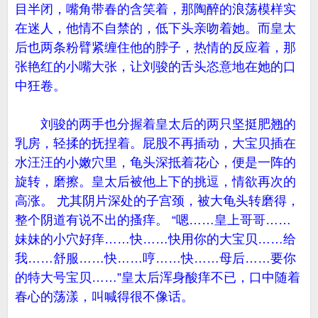
目半闭，嘴角带春的含笑着，那陶醉的浪荡模样实
在迷人，他情不自禁的，低下头亲吻着她。而皇太
后也两条粉臂紧缠住他的脖子，热情的反应着，那
张艳红的小嘴大张，让刘骏的舌头恣意地在她的口
中狂卷。
刘骏的两手也分握着皇太后的两只坚挺肥翘的
乳房，轻揉的抚捏着。屁股不再插动，大宝贝插在
水汪汪的小嫩穴里，龟头深抵着花心，便是一阵的
旋转，磨擦。皇太后被他上下的挑逗，情欲再次的
高涨。 尤其阴片深处的子宫颈，被大龟头转磨得，
整个阴道有说不出的搔痒。 “嗯……皇上哥哥……
妹妹的小穴好痒……快……快用你的大宝贝……给
我……舒服……快……哼……快……母后……要你
的特大号宝贝……”皇太后浑身酸痒不已，口中随着
春心的荡漾，叫喊得很不像话。