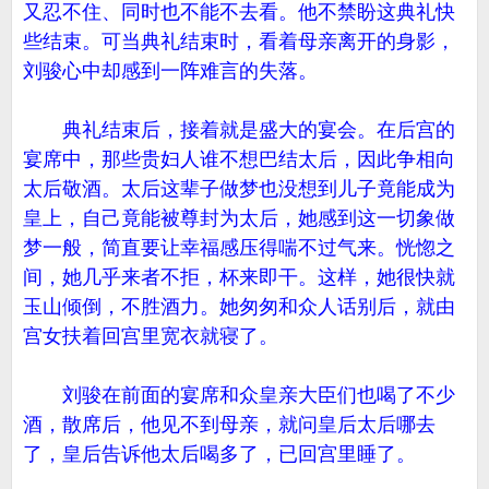
又忍不住、同时也不能不去看。他不禁盼这典礼快
些结束。可当典礼结束时，看着母亲离开的身影，
刘骏心中却感到一阵难言的失落。
典礼结束后，接着就是盛大的宴会。在后宫的
宴席中，那些贵妇人谁不想巴结太后，因此争相向
太后敬酒。太后这辈子做梦也没想到儿子竟能成为
皇上，自己竟能被尊封为太后，她感到这一切象做
梦一般，简直要让幸福感压得喘不过气来。恍惚之
间，她几乎来者不拒，杯来即干。这样，她很快就
玉山倾倒，不胜酒力。她匆匆和众人话别后，就由
宫女扶着回宫里宽衣就寝了。
刘骏在前面的宴席和众皇亲大臣们也喝了不少
酒，散席后，他见不到母亲，就问皇后太后哪去
了，皇后告诉他太后喝多了，已回宫里睡了。