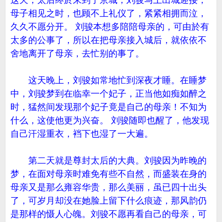
这天，太后终於来到了京城，刘骏马上出城迎接，
母子相见之时，也顾不上礼仪了，紧紧相拥而泣，
久久不愿分开。 刘骏本想多陪陪母亲的，可由於有
太多的公事了，所以在把母亲接入城后，就依依不
舍地离开了母亲，去忙别的事了。
这天晚上，刘骏如常地忙到深夜才睡。在睡梦
中，刘骏梦到在临幸一个妃子，正当他如痴如醉之
时，猛然间发现那个妃子竟是自己的母亲！不知为
什么，这使他更为兴奋。 刘骏随即也醒了，他发现
自己汗湿重衣，裆下也湿了一大遍。
第二天就是尊封太后的大典。刘骏因为昨晚的
梦，在面对母亲时难免有些不自然，而盛装在身的
母亲又是那么雍容华贵，那么美丽，虽已四十出头
了，可岁月却没在她脸上留下什么痕迹，那风韵仍
是那样的慑人心魄。刘骏不愿再看自己的母亲，可