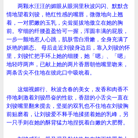
两颗水汪汪的媚眼从眼洞里秋波闪闪、默默含
情地望着刘骏，艳红性感的嘴唇，微微地向上翘
着，一对肥嫩的玉乳，尖耸挺拔地傲立在她的胸
前。窄细的纤腰盈盈恰可一握，浑圆丰满的屁股，
一步一颤地惹人心跳，肌肤雪白滑嫩，全身充满了
妖艳的媚态。 母后走近刘骏身边后，靠入刘骏的怀
里，刘骏忙把手环上她的细腰，她「嗯」、「嗯」
地轻哼两声，已献上她的两片香唇朝他嘴里吻来，
两条舌尖不住地在彼此口中吸吮着。
这烟视媚行、秋波含春的美女，发香和肉香不
停地刺激着刘骏昂奋的性欲，香甜的小舌尖一直在
刘骏嘴里翻来搅去，坚挺的双乳也不住地在刘骏胸
前贴磨着，让刘骏爱不释手地揉搓着她的乳峰，另
一只手则在她的酥背猛力地捏抚着白嫩的大肥臀。