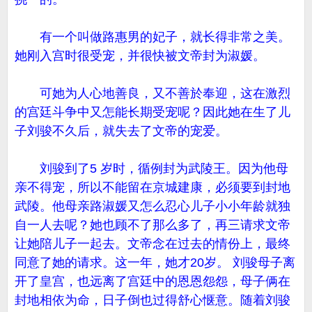
有一个叫做路惠男的妃子，就长得非常之美。
她刚入宫时很受宠，并很快被文帝封为淑媛。
可她为人心地善良，又不善於奉迎，这在激烈
的宫廷斗争中又怎能长期受宠呢？因此她在生了儿
子刘骏不久后，就失去了文帝的宠爱。
刘骏到了5 岁时，循例封为武陵王。因为他母
亲不得宠，所以不能留在京城建康，必须要到封地
武陵。他母亲路淑媛又怎么忍心儿子小小年龄就独
自一人去呢？她也顾不了那么多了，再三请求文帝
让她陪儿子一起去。文帝念在过去的情份上，最终
同意了她的请求。这一年，她才20岁。 刘骏母子离
开了皇宫，也远离了宫廷中的恩恩怨怨，母子俩在
封地相依为命，日子倒也过得舒心惬意。随着刘骏