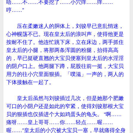
唔……不……不要挖了……小穴痒……痒……
哼……”
压在柔嫩迷人的胴体上，刘骏早已意乱悄迷，
心神幌荡不已。现在皇太后的浪叫声，使得他更是
按耐不住了。他连忙跳下床，立在床边，两手抓住
皇太后的小腿，将那两条浑圆的粉腿，抬得高高
的，早已挺硬直翘的大宝贝便塞到皇太后的水淫淫
的阴户口上。他两腿下蹲，屁股往前一挺，大宝贝
用力的往小穴里面狠插。「噗滋」一声的，两人的
下体接触在一起了。
皇太后虽然与刘骏插过几次，但是她那个肥嫩
可口的小阴户还是如此的窄紧，使得刘骏那根大宝
贝的狠插也仅插进个大如鸡蛋头的龟头。 “啊……
痛呀……皇上哥哥……你……轻点……喔……
喔……”皇太后的小穴被大宝贝一塞，早就痛得全身