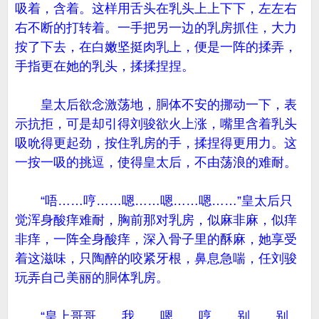
吸着，含着。这样用舌头在乳头上上下下，左左右
右不断的打转着。一手把另一边的乳房抓住，大力
按了下去，在白嫩坚挺肉乳上，便是一阵的揉弄，
手指更在她的乳头，揉揉捏捏。
皇太后欲念激荡地，胴体不安的挪动一下，表
示抗拒，可是却引得刘骏欲火上涨，嘴里含着乳头
吸吮得更起劲，按住乳房的手，揉捏得更用力。这
一按一吸的挑逗，使得皇太后，不由荡浪的难耐。
“唔……哼……嗯……嗯……嗯……”皇太后只
觉浑身酸痒难耐，胸前那对乳房，似麻非麻，似痒
非痒，一阵全身酸痒，深入骨子里的酥麻，她享受
着这滋味，只陶醉的咬紧牙根，鼻息急喘，任刘骏
玩弄自己美丽的胴体乳房。
“皇上哥哥……我……嗯……哼……别……别