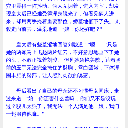
穴里震得一阵抖动。俩人互拥着，进入内室，却发
现皇太后已经难受得浑身脱光了，但看见俩人进
来，却用两手掩着重要部位，娇羞地低下了头。 刘
骏走向前去，温柔地道：“娘，你还好吧？”
皇太后有些羞涩地回答刘骏道：“嗯……”只是
她的两颊马上飞起两片红云，不好意思地垂下了她
的头，不敢正视着刘骏。 但见她娇艳美貌，遮着胸
前的玉手无法完全掩住的酥胸，雪白圆嫩，下体浑
圆丰肥的臀部，让人感到肉欲的诱惑。
母后看出了自己的母亲还不习惯母女同床，走
过来道：“娘，你还害什么羞嘛，你们又不是没玩
过？骏儿太强了，我无法一个人满足他，娘，我们
一起服侍他嘛。”