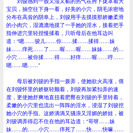
刘骏感到一股又湿又黏的热气在胯下拢罩着大
宝贝，抽空往下身一看，好美的小穴，阴毛浓密地
分布在高耸的阴阜上，刘骏用手去摸摸那娇嫩柔滑
的小肉穴，湿漉漉地摸了一手她的淫水，接着把手
指伸进穴里轻捏慢揉着，只听母后在他耳边叫
道：“嗯……骏儿……你……揉……揉得……妹
妹……痒死……了……喔……喔……妹妹……的…
小穴……被你揉……得……好痒……喔……哼……
嗯……嗯……”
母后被刘骏的手指一拨弄，使她欲火高涨，偎
在刘骏怀里的娇躯轻颤着，刘骏再加紧扣弄的速
度，更使她舒爽地直扭着肥臀在刘骏的手里转着，
柔嫩的小穴里也流出一阵阵的淫水，浸湿了刘骏挖
她小穴的手指。这娇滴滴又骚浪又淫媚的娇娃，被
刘骏调弄得忍不住在他的耳边道：“哥呀……妹
妹……的……小穴……痒死了……快……快嘛……