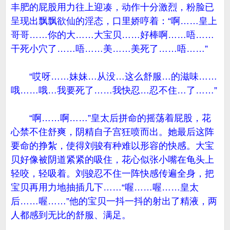
丰肥的屁股用力往上迎凑，动作十分激烈，粉脸已
呈现出飘飘欲仙的淫态，口里娇哼着：“啊……皇上
哥哥……你的大……大宝贝……好棒啊……唔……
干死小穴了……唔……美……美死了……唔……”
“哎呀……妹妹…从没…这么舒服…的滋味……
哦……哦…我要死了……我快忍…忍不住…了……”
“啊……啊……”皇太后拼命的摇荡着屁股，花
心禁不住舒爽，阴精自子宫狂喷而出。她最后这阵
要命的挣紮，使得刘骏有种难以形容的快感。大宝
贝好像被阴道紧紧的吸住，花心似张小嘴在龟头上
轻咬，轻吸着。刘骏忍不住一阵快感传遍全身，把
宝贝再用力地抽插几下……“喔……喔……皇太
后……喔……”他的宝贝一抖一抖的射出了精液，两
人都感到无比的舒服、满足。