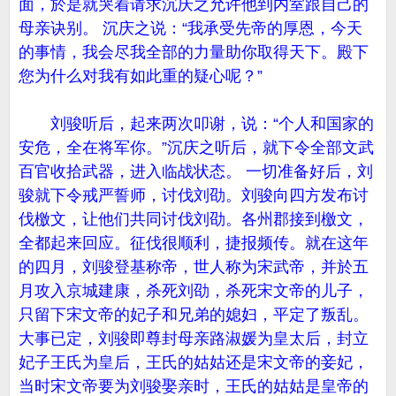
面，於是就哭着请求沉庆之允许他到内室跟自己的
母亲诀别。 沉庆之说：“我承受先帝的厚恩，今天
的事情，我会尽我全部的力量助你取得天下。殿下
您为什么对我有如此重的疑心呢？”
刘骏听后，起来两次叩谢，说：“个人和国家的
安危，全在将军你。”沉庆之听后，就下令全部文武
百官收拾武器，进入临战状态。 一切准备好后，刘
骏就下令戒严誓师，讨伐刘劭。刘骏向四方发布讨
伐檄文，让他们共同讨伐刘劭。各州郡接到檄文，
全都起来回应。征伐很顺利，捷报频传。就在这年
的四月，刘骏登基称帝，世人称为宋武帝，并於五
月攻入京城建康，杀死刘劭，杀死宋文帝的儿子，
只留下宋文帝的妃子和兄弟的媳妇，平定了叛乱。
大事已定，刘骏即尊封母亲路淑媛为皇太后，封立
妃子王氏为皇后，王氏的姑姑还是宋文帝的妾妃，
当时宋文帝要为刘骏娶亲时，王氏的姑姑是皇帝的