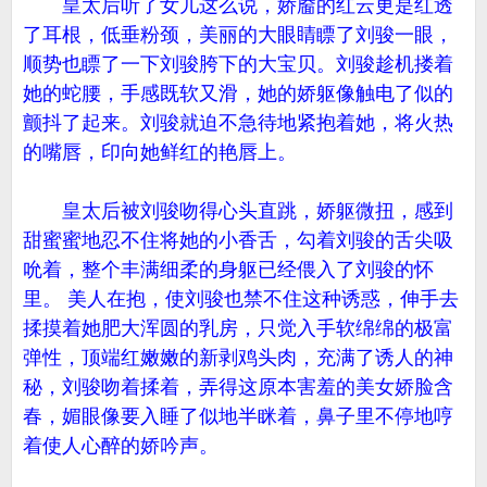
皇太后听了女儿这么说，娇靥的红云更是红透
了耳根，低垂粉颈，美丽的大眼睛瞟了刘骏一眼，
顺势也瞟了一下刘骏胯下的大宝贝。刘骏趁机搂着
她的蛇腰，手感既软又滑，她的娇躯像触电了似的
颤抖了起来。刘骏就迫不急待地紧抱着她，将火热
的嘴唇，印向她鲜红的艳唇上。
皇太后被刘骏吻得心头直跳，娇躯微扭，感到
甜蜜蜜地忍不住将她的小香舌，勾着刘骏的舌尖吸
吮着，整个丰满细柔的身躯已经偎入了刘骏的怀
里。 美人在抱，使刘骏也禁不住这种诱惑，伸手去
揉摸着她肥大浑圆的乳房，只觉入手软绵绵的极富
弹性，顶端红嫩嫩的新剥鸡头肉，充满了诱人的神
秘，刘骏吻着揉着，弄得这原本害羞的美女娇脸含
春，媚眼像要入睡了似地半眯着，鼻子里不停地哼
着使人心醉的娇吟声。