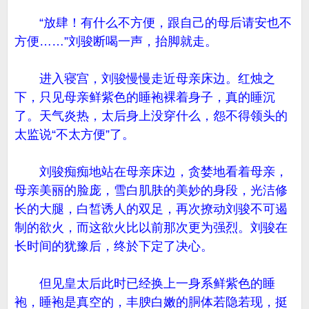
“放肆！有什么不方便，跟自己的母后请安也不
方便……”刘骏断喝一声，抬脚就走。
进入寝宫，刘骏慢慢走近母亲床边。红烛之
下，只见母亲鲜紫色的睡袍裸着身子，真的睡沉
了。天气炎热，太后身上没穿什么，怨不得领头的
太监说“不太方便”了。
刘骏痴痴地站在母亲床边，贪婪地看着母亲，
母亲美丽的脸庞，雪白肌肤的美妙的身段，光洁修
长的大腿，白皙诱人的双足，再次撩动刘骏不可遏
制的欲火，而这欲火比以前那次更为强烈。刘骏在
长时间的犹豫后，终於下定了决心。
但见皇太后此时已经换上一身系鲜紫色的睡
袍，睡袍是真空的，丰腴白嫩的胴体若隐若现，挺