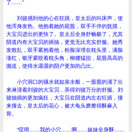
了……”
刘骏感到他的心在狂跳，皇太后的叫床声，使
他浑身发热。他抱着她的屁股，双手不停的抚摸，
大宝贝进出的更快了。皇太后全身舒畅极了，尤其
阴道内有大宝贝的插抽，更觉无比充实舒服。她秀
发散乱，双手紧抱着他，粉脸深埋在枕头里，满脸
涨红，银牙紧咬着枕头角，柳腰猛扭，屁股高高的
抛送，使得水潺潺的阴户更加的凸出。
小穴洞口的骚水就如泉水般，一股股的涌了出
来淋浸着刘骏的大宝贝，弄得刘骏万分的舒服。刘
骏抽插的更加疯狂，大宝贝在阴道内左右狂插，撞
来撞去，皇太后的花心，被大龟头磨擦得酥麻入
骨。
“哎唷……我的小穴……啊……妹妹全身酥……