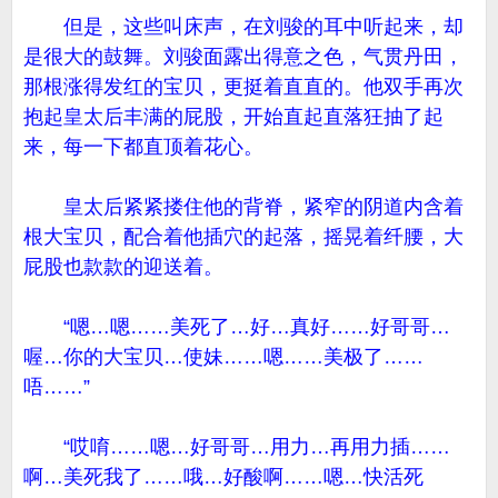
但是，这些叫床声，在刘骏的耳中听起来，却
是很大的鼓舞。刘骏面露出得意之色，气贯丹田，
那根涨得发红的宝贝，更挺着直直的。他双手再次
抱起皇太后丰满的屁股，开始直起直落狂抽了起
来，每一下都直顶着花心。
皇太后紧紧搂住他的背脊，紧窄的阴道内含着
根大宝贝，配合着他插穴的起落，摇晃着纤腰，大
屁股也款款的迎送着。
“嗯…嗯……美死了…好…真好……好哥哥…
喔…你的大宝贝…使妹……嗯……美极了……
唔……”
“哎唷……嗯…好哥哥…用力…再用力插……
啊…美死我了……哦…好酸啊……嗯…快活死