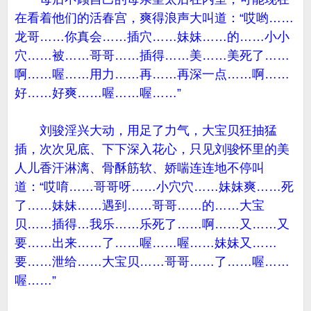
在看着他们的活春宫，爽得浪声大叫道：“哎哟……
龙哥……你真会……插穴……妹妹……的……小小
穴……被……哥哥……插得……美……美死了……
啊……喔……用力……再……再深一点……啊……
好……好爽……喔……喔……”
刘骏淫兴大动，用足了力气，大宝贝狂抽猛
插，次次见底、下下深入花心，只见刘骏怀里的美
人儿香汗淋漓、骨酥筋软、娇喘连连地不停叫
道：“哎唷……哥哥呀……小穴穴……妹妹爽……死
了……妹妹……遇到……哥哥……的……大宝
贝……插得…我乐……乐死了……啊……又……又
要……出来……了……喔……喔……妹妹又……
要……泄给……大宝贝……哥哥……了……喔……
喔……”