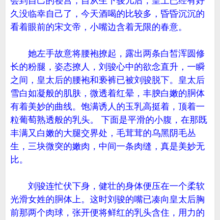
会到自己的寝宫，自从生下骏儿后，皇上已经有好
久没临幸自己了，今天酒喝的比较多，昏昏沉沉的
看着眼前的宋文帝，小嘴边含着无限的春意。
她左手故意将腰袍撩起，露出两条白皙浑圆修
长的粉腿，姿态撩人，刘骏心中的欲念直升，一瞬
之间，皇太后的腰袍和亵裤已被刘骏脱下。皇太后
雪白如凝般的肌肤，微透着红晕，丰腴白嫩的胴体
有着美妙的曲线。饱满诱人的玉乳高挺着，顶着一
粒葡萄熟透般的乳头。 下面是平滑的小腹，在那既
丰满又白嫩的大腿交界处，毛茸茸的乌黑阴毛丛
生，三块微突的嫩肉，中间一条肉缝，真是美妙无
比。
刘骏连忙伏下身，健壮的身体便压在一个柔软
光滑女姓的胴体上。这时刘骏的嘴已凑向皇太后胸
前那两个肉球，张开便将鲜红的乳头含住，用力的