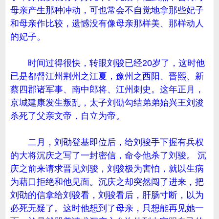
母亲产生那种冲动，可也常会不自觉地拿那些妃子
和母亲作比较，遗憾没有像母亲那样美、那样动人
的妃子。
时间过得很快，转眼刘骏已经20岁了，这时他
已是都督江州荆州之江夏，豫州之西阳、晋熙、新
蔡四郡诸军事、南中郎将、江州刺史。这年正月，
京城建康发生叛乱，太子刘劭勾结弟弟始兴王刘浚
杀死了父亲文帝，自立为帝。
二月，刘劭登基即位后，给刘骏手下握有兵权
的大将沉庆之写了一封密信，命令他杀了刘骏。 沉
庆之前来请求晋见刘骏，刘骏极为害怕，就以生病
为藉口拒绝和他见面。沉庆之却突然闯了进来，把
刘劭的信拿给刘骏看，刘骏看后，肝肠寸断，以为
必死无疑了。这时他想到了母亲，只想能再见她一