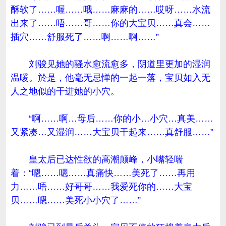
酥软了……喔……哦……麻麻的……哎呀……水流
出来了……唔……哥……你的大宝贝……真会……
插穴……舒服死了……啊……啊……”
刘骏见她的骚水愈流愈多，阴道里更加的湿润
温暖。於是，他毫无忌惮的一起一落，宝贝如入无
人之地似的干进她的小穴。
“啊……啊…母后……你的小…小穴…真美……
又紧凑…又湿润……大宝贝干起来……真舒服……”
皇太后已达性欲的高潮颠峰，小嘴轻喘
着：“嗯……嗯……真痛快……美死了……再用
力……唔……好哥哥……我爱死你的……大宝
贝……嗯……美死小小穴了……”