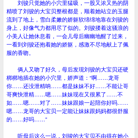
刘骏只觉她的小穴里猛吸，一股又浓又热的阴
精喷了刘骏的大宝贝整根都是，顺着她站立的玉腿
流到了地上，雪白柔嫩的娇躯软绵绵地靠在刘骏的
身上，好像气力都用尽了似的。刘骏搂着这骚浪的
小美人让她休息着，一会儿母后幽幽地醒了过来，
一看到刘骏还抱着她的娇躯，感激不尽地献上了佩
服的香吻。
俩人又吻了好久，母后发现刘骏的大宝贝还硬
梆梆地插在她的小穴里，娇声道：“啊……龙哥
你……还没泄精呐……都是妹妹不好……不能让哥
哥爽快泄精……嗯……妹妹现在又很累了……不
如……嗯……对了……妹妹跟娘一起陪你好吗……
嗯……龙哥的大宝贝一定能让妹妹跟妈妈都很舒服
的……好吗……”
听母后这么一说，刘骏的大宝贝不由得在她小