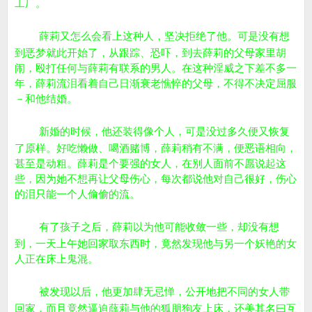
工厂。
薛莉又怎么会看上这种人，坚决拒绝了他。可是没有想
到恶梦就此开始了，从跟踪、恐吓，到去薛莉的父母家里胡
闹，殴打任何与薛莉有联系的男人。在这种淫威之下差不多一
年，薛莉流泪看着自己日渐衰老憔悴的父母，不得不决定屈服
－和他结婚。
新婚的时候，他还装得像个人，可是没过多久便又恢复
了原样。好吃懒做、喝酒赌博，薛莉稍有不满，便恶语相向，
甚至是动粗。薛莉是个要强的女人，在别人面前不愿说起这
些，因为她不想再让父母伤心，每次都说他对自己很好，伤心
的泪只能一个人偷偷的流。
有了孩子之后，薛莉以为他可能收敛一些，却没有想
到，一天上午她回家取东西时，竟然发现他与另一个妖艳的女
人正在床上鬼混。
被发现以后，他更加肆无忌惮，公开地把不同的女人带
回家，而且竟然逼迫薛莉与他的狐朋狗友上床，还美其名曰互