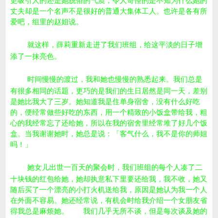
更吸引人的还是她脱俗的气质，令人奇怪的是不知为什么她的
丈夫却是一个名声不是很好的普通大集体工人。也许是各有所
爱吧，组里的赵姐说。
就这样，薛莉重新走进了我们班组，给这平淡的日子增
添了一抹亮色。
时间慢慢的渡过，我和她也慢慢的熟悉起来。我们总是
有很多相同的话题，更巧的是我们的生日居然是同一天，差别
是她比我大了三岁。她知道我是住单身宿舍，没有什么好吃
的，便经常做些好吃的东西，用一个精致的小饭盒带给我，粗
心的我经常忘了还给她，所以在我的宿舍里经常堆了好几个饭
盒。当我谢谢她时，她总是说：「客气什么，我不是你的师姐
吗！」
她女儿出世一百天的聚会时，我们班组的每个人凑了二
十块钱的红包给她，她却执意私下里要还给我，我不收，她又
随后买了一个漂亮的小打火机送给我，原因是她认为我一个人
在外面不容易。她还经常说，有机会时给我介绍一个女朋友省
得我总是麻烦她。 我们几乎无所不谈，但是每次谈及她的