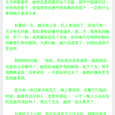
丈夫和家庭时，她却总是回避开这个话题，眉宇中隐隐闪过一
丝忧伤的影子，使我觉得在她平静高雅的表面下，一定有什么
事情她不愿讲出来。
初夏的一天，她没有上班，托人来说病了。虽说只有一
天没有见到她，我却觉得好像空荡荡的。第二天，我再见到她
时，吃了一惊，虽然她还是化了淡妆，但却掩不住憔悴的脸色
和略显红肿的眼睛。大家问她，她只说感冒了，但我知道绝不
是这样。
我悄悄的问她：「师姐，我知道你没有感冒，能跟我说
说是怎么回事吗？」她慌乱地躲开我的眼睛，低下了头，用手
指戳着桌面，没有讲话。一天就这样过去了，她都好像有意无
意的躲着我。
因为有一批订单没有完工，晚上要加班。在餐厅打饭的
时候，她看旁边没有人，忽然对我说：「小于，晚上９点在车
间后面等我好吗？」我点了点头，她便 低头离开了。
后面的几个小时，我不知道是怎么过去的，我隐约知道