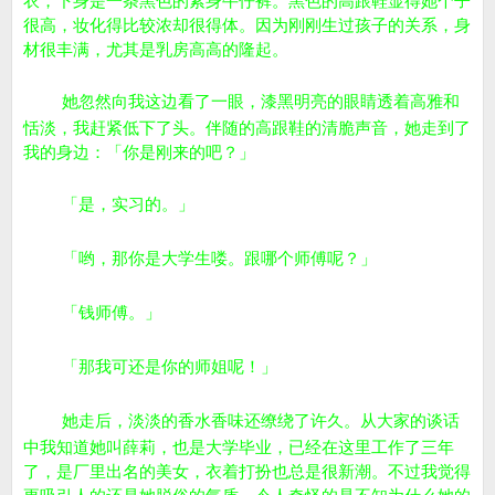
衣，下身是一条黑色的紧身牛仔裤。黑色的高跟鞋显得她个子
很高，妆化得比较浓却很得体。因为刚刚生过孩子的关系，身
材很丰满，尤其是乳房高高的隆起。
她忽然向我这边看了一眼，漆黑明亮的眼睛透着高雅和
恬淡，我赶紧低下了头。伴随的高跟鞋的清脆声音，她走到了
我的身边：「你是刚来的吧？」
「是，实习的。」
「哟，那你是大学生喽。跟哪个师傅呢？」
「钱师傅。」
「那我可还是你的师姐呢！」
她走后，淡淡的香水香味还缭绕了许久。从大家的谈话
中我知道她叫薛莉，也是大学毕业，已经在这里工作了三年
了，是厂里出名的美女，衣着打扮也总是很新潮。不过我觉得