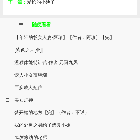
下一篇：
爱枪的小姨子
随便看看
【年轻的貌美人妻-阿珍】【作者：阿珍】【完】
[紫色之月[全]]
淫秽体能特训营 作者 元阳九凤
诱人小女友瑶瑶
巨多成人短信
美女灯神
梦开始的地方【完】（作者：不详）
我的处男之身給了漂亮小姐
40岁家访的老师