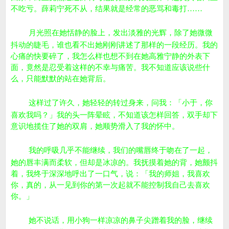
不吃亏。薛莉宁死不从，结果就是经常的恶骂和毒打……
月光照在她恬静的脸上，发出淡雅的光辉，除了她微微
抖动的睫毛，谁也看不出她刚刚讲述了那样的一段经历。我的
心痛的快要碎了，我怎么样也想不到在她高雅宁静的外表下
面，竟然是忍受着这样的不幸与痛苦。我不知道应该说些什
么，只能默默的站在她背后。
这样过了许久，她轻轻的转过身来，问我：「小于，你
喜欢我吗？」我的头一阵晕眩，不知道该怎样回答，双手却下
意识地揽住了她的双肩，她顺势滑入了我的怀中。
我的呼吸几乎不能继续，我们的嘴唇终于吻在了一起，
她的唇丰满而柔软，但却是冰凉的。我抚摸着她的背，她颤抖
着，我终于深深地呼出了一口气，说：「我的师姐，我喜欢
你，真的，从一见到你的第一次起就不能控制我自己去喜欢
你。」
她不说话，用小狗一样凉凉的鼻子尖蹭着我的脸，继续