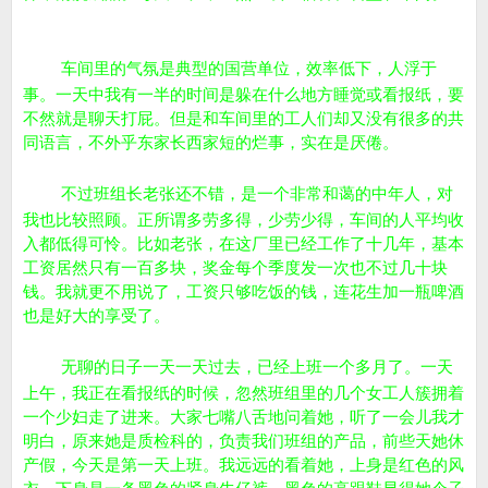
车间里的气氛是典型的国营单位，效率低下，人浮于
事。一天中我有一半的时间是躲在什么地方睡觉或看报纸，要
不然就是聊天打屁。但是和车间里的工人们却又没有很多的共
同语言，不外乎东家长西家短的烂事，实在是厌倦。
不过班组长老张还不错，是一个非常和蔼的中年人，对
我也比较照顾。正所谓多劳多得，少劳少得，车间的人平均收
入都低得可怜。比如老张，在这厂里已经工作了十几年，基本
工资居然只有一百多块，奖金每个季度发一次也不过几十块
钱。我就更不用说了，工资只够吃饭的钱，连花生加一瓶啤酒
也是好大的享受了。
无聊的日子一天一天过去，已经上班一个多月了。一天
上午，我正在看报纸的时候，忽然班组里的几个女工人簇拥着
一个少妇走了进来。大家七嘴八舌地问着她，听了一会儿我才
明白，原来她是质检科的，负责我们班组的产品，前些天她休
产假，今天是第一天上班。我远远的看着她，上身是红色的风