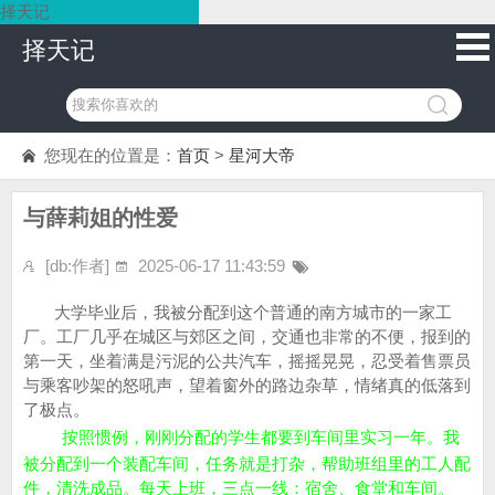
择天记
择天记
您现在的位置是：
首页
>
星河大帝
与薛莉姐的性爱
[db:作者]
2025-06-17 11:43:59
大学毕业后，我被分配到这个普通的南方城市的一家工
厂。工厂几乎在城区与郊区之间，交通也非常的不便，报到的
第一天，坐着满是污泥的公共汽车，摇摇晃晃，忍受着售票员
与乘客吵架的怒吼声，望着窗外的路边杂草，情绪真的低落到
了极点。
按照惯例，刚刚分配的学生都要到车间里实习一年。我
被分配到一个装配车间，任务就是打杂，帮助班组里的工人配
件，清洗成品。每天上班，三点一线：宿舍、食堂和车间。