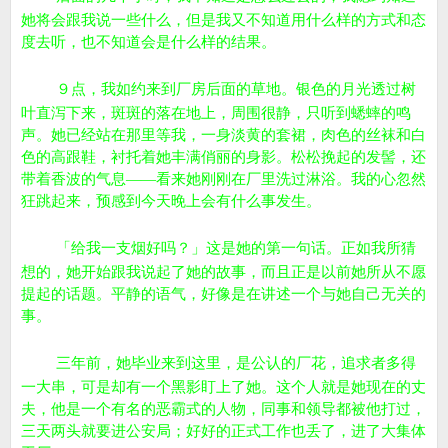
她将会跟我说一些什么，但是我又不知道用什么样的方式和态
度去听，也不知道会是什么样的结果。
９点，我如约来到厂房后面的草地。银色的月光透过树
叶直泻下来，斑斑的落在地上，周围很静，只听到蟋蟀的鸣
声。她已经站在那里等我，一身淡黄的套裙，肉色的丝袜和白
色的高跟鞋，衬托着她丰满俏丽的身影。松松挽起的发髻，还
带着香波的气息——看来她刚刚在厂里洗过淋浴。我的心忽然
狂跳起来，预感到今天晚上会有什么事发生。
「给我一支烟好吗？」这是她的第一句话。正如我所猜
想的，她开始跟我说起了她的故事，而且正是以前她所从不愿
提起的话题。平静的语气，好像是在讲述一个与她自己无关的
事。
三年前，她毕业来到这里，是公认的厂花，追求者多得
一大串，可是却有一个黑影盯上了她。这个人就是她现在的丈
夫，他是一个有名的恶霸式的人物，同事和领导都被他打过，
三天两头就要进公安局；好好的正式工作也丢了，进了大集体