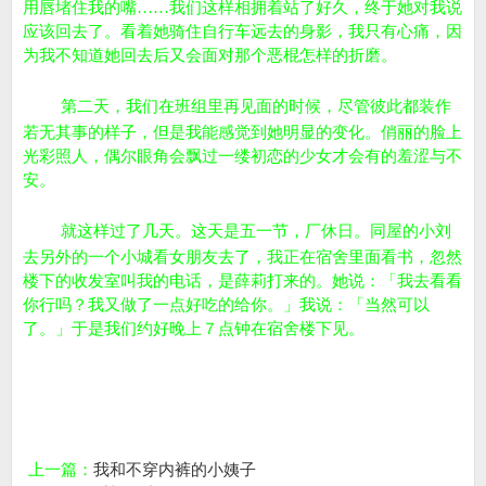
用唇堵住我的嘴……我们这样相拥着站了好久，终于她对我说
应该回去了。看着她骑住自行车远去的身影，我只有心痛，因
为我不知道她回去后又会面对那个恶棍怎样的折磨。
第二天，我们在班组里再见面的时候，尽管彼此都装作
若无其事的样子，但是我能感觉到她明显的变化。俏丽的脸上
光彩照人，偶尔眼角会飘过一缕初恋的少女才会有的羞涩与不
安。
就这样过了几天。这天是五一节，厂休日。同屋的小刘
去另外的一个小城看女朋友去了，我正在宿舍里面看书，忽然
楼下的收发室叫我的电话，是薛莉打来的。她说：「我去看看
你行吗？我又做了一点好吃的给你。」我说：「当然可以
了。」于是我们约好晚上７点钟在宿舍楼下见。
上一篇：
我和不穿内裤的小姨子