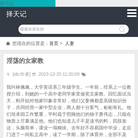
择天记
择天记
您现在的位置是：
首页
>
人妻
淫荡的女家教
[db:作者]
2023-12-20 11:20:09
我叫林佩佩，大学英语系三年级学生。一年前，经系上一位教
授介绍，到她的一个高中老同学家里做英文家教。回忆面试当
天，刚开始对他家印象非常好，他们父妻俩都是高级知识份
子，共同经营一家中型企业，两人都十分客气，彬彬有礼。他
们坦承因工作繁重，平时疏于照顾他们的独子萧伟志，只能在
物质上尽量满足他。他们也知道儿子不是读书的料，四肢发
达，头脑简单，课业一塌糊涂。去年好不容易国中毕业，走后
门进了一间私立高中，读了一学期，除了体育外，全部不及