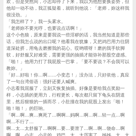
欢，但是突然间，小志却停了下来，我以为他想要换姿势，但
他却一动不动，我正狐疑着，就听到他说：「老师，妳这样我
很没劲。」
「我怎样了？」我一头雾水。
「老师妳不要光哼，也要说点话啊！」
这个小色狼，原来是要我说一些淫秽的话，我当然知道是那些
话，但我怎么说的出口呢？他看我在犹豫，又把鸡巴用力往阴
道深处挤，用龟去磨擦我的花心。哎哟喂呀！磨的我手软脚
软，好舒服又好难受，需要更强的抽插才能弥补那股空虚感。
「啪！」他用力打了我屁股一巴掌，「要不要说？不会我可以
教妳。」
「好…好啦！你…啊……小变态！」没办法，只好依他，真应
了一句台湾俗语：强奸还要人喊爽。
小志看我屈服了，立刻又恢复抽插。好像是要给我点奖励一
样，小志插的更用力，行程更长，每次都只留下龟头在阴道
里，然后狠狠的一插而尽，小肚撞在我的屁股上发出「啪！
啪！啪！」的巨响。
「啊…啊…爽…爽死了…啊啊…妈啊…啊…啊…轻一点…啊
啊…不行了…
啊…太…太舒服了…啊啊…要…要泄了…啊…啊…饶命…啊
啊…啊…小志…小志的…鸡巴…太…太厉害了…姊姊…太…太