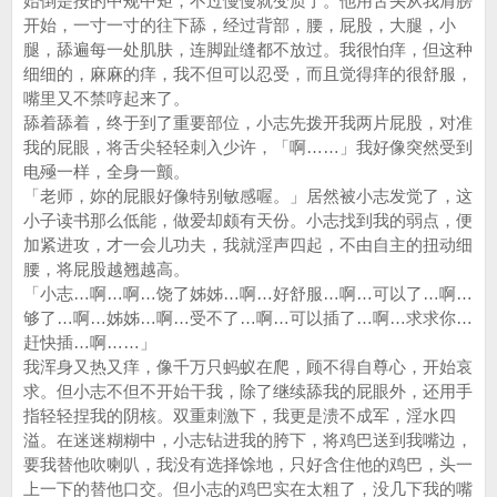
始倒是按的中规中矩，不过慢慢就变质了。他用舌头从我肩膀
开始，一寸一寸的往下舔，经过背部，腰，屁股，大腿，小
腿，舔遍每一处肌肤，连脚趾缝都不放过。我很怕痒，但这种
细细的，麻麻的痒，我不但可以忍受，而且觉得痒的很舒服，
嘴里又不禁哼起来了。
舔着舔着，终于到了重要部位，小志先拨开我两片屁股，对准
我的屁眼，将舌尖轻轻刺入少许，「啊……」我好像突然受到
电殛一样，全身一颤。
「老师，妳的屁眼好像特别敏感喔。」居然被小志发觉了，这
小子读书那么低能，做爱却颇有天份。小志找到我的弱点，便
加紧进攻，才一会儿功夫，我就淫声四起，不由自主的扭动细
腰，将屁股越翘越高。
「小志…啊…啊…饶了姊姊…啊…好舒服…啊…可以了…啊…
够了…啊…姊姊…啊…受不了…啊…可以插了…啊…求求你…
赶快插…啊……」
我浑身又热又痒，像千万只蚂蚁在爬，顾不得自尊心，开始哀
求。但小志不但不开始干我，除了继续舔我的屁眼外，还用手
指轻轻捏我的阴核。双重刺激下，我更是溃不成军，淫水四
溢。在迷迷糊糊中，小志钻进我的胯下，将鸡巴送到我嘴边，
要我替他吹喇叭，我没有选择馀地，只好含住他的鸡巴，头一
上一下的替他口交。但小志的鸡巴实在太粗了，没几下我的嘴