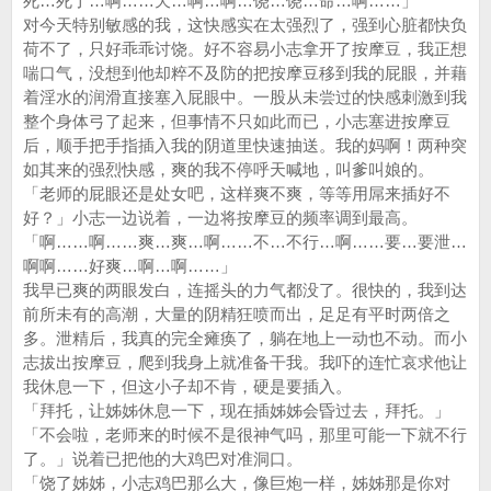
死…死了…啊……天…啊…啊…饶…饶…命…啊……」
对今天特别敏感的我，这快感实在太强烈了，强到心脏都快负
荷不了，只好乖乖讨饶。好不容易小志拿开了按摩豆，我正想
喘口气，没想到他却粹不及防的把按摩豆移到我的屁眼，并藉
着淫水的润滑直接塞入屁眼中。一股从未尝过的快感刺激到我
整个身体弓了起来，但事情不只如此而已，小志塞进按摩豆
后，顺手把手指插入我的阴道里快速抽送。我的妈啊！两种突
如其来的强烈快感，爽的我不停呼天喊地，叫爹叫娘的。
「老师的屁眼还是处女吧，这样爽不爽，等等用屌来插好不
好？」小志一边说着，一边将按摩豆的频率调到最高。
「啊……啊……爽…爽…啊……不…不行…啊……要…要泄…
啊啊……好爽…啊…啊……」
我早已爽的两眼发白，连摇头的力气都没了。很快的，我到达
前所未有的高潮，大量的阴精狂喷而出，足足有平时两倍之
多。泄精后，我真的完全瘫痪了，躺在地上一动也不动。而小
志拔出按摩豆，爬到我身上就准备干我。我吓的连忙哀求他让
我休息一下，但这小子却不肯，硬是要插入。
「拜托，让姊姊休息一下，现在插姊姊会昏过去，拜托。」
「不会啦，老师来的时候不是很神气吗，那里可能一下就不行
了。」说着已把他的大鸡巴对准洞口。
「饶了姊姊，小志鸡巴那么大，像巨炮一样，姊姊那是你对