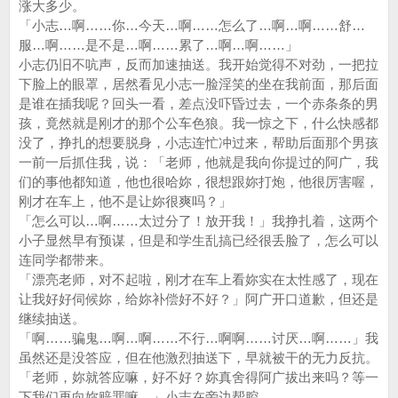
涨大多少。
「小志…啊……你…今天…啊……怎么了…啊…啊……舒…
服…啊……是不是…啊……累了…啊…啊……」
小志仍旧不吭声，反而加速抽送。我开始觉得不对劲，一把拉
下脸上的眼罩，居然看见小志一脸淫笑的坐在我前面，那后面
是谁在插我呢？回头一看，差点没吓昏过去，一个赤条条的男
孩，竟然就是刚才的那个公车色狼。我一惊之下，什么快感都
没了，挣扎的想要脱身，小志连忙冲过来，帮助后面那个男孩
一前一后抓住我，说：「老师，他就是我向你提过的阿广，我
们的事他都知道，他也很哈妳，很想跟妳打炮，他很厉害喔，
刚才在车上，他不是让妳很爽吗？」
「怎么可以…啊……太过分了！放开我！」我挣扎着，这两个
小子显然早有预谋，但是和学生乱搞已经很丢脸了，怎么可以
连同学都带来。
「漂亮老师，对不起啦，刚才在车上看妳实在太性感了，现在
让我好好伺候妳，给妳补偿好不好？」阿广开口道歉，但还是
继续抽送。
「啊……骗鬼…啊…啊……不行…啊啊……讨厌…啊……」我
虽然还是没答应，但在他激烈抽送下，早就被干的无力反抗。
「老师，妳就答应嘛，好不好？妳真舍得阿广拔出来吗？等一
下我们再向妳赔罪嘛。」小志在旁边帮腔。