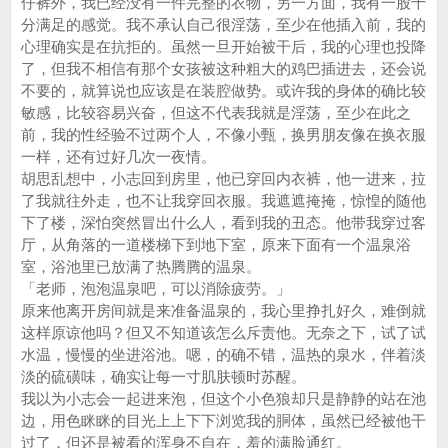
仔裤外，我已经没有一件完整的衣物，另一方面，我有一股十
分满足的感觉。我不承认自己很淫荡，至少在他插入前，我的
心理确实是在抗拒的。虽然一旦开始被干后，我的心理也投降
了，但我不相信有那个女孩被这种粗大的鸡巴插进去，还会说
不要的，就算说也应该是在装腔做势。或许我的身体的确比较
敏感，比较容易兴奋，但这不代表我就是淫荡，至少在此之
前，我的性经验不过两个人，不像小甄，换男朋友像在换衣服
一样，还有过好几次一夜情。
胡思乱想中，小志回到房里，他已穿回内衣裤，他一进来，拉
了我就往外走，也不让我穿回衣服。我遮遮掩掩，惊惶的随他
下了楼，深怕突然冒出什么人，看到我的丑态。他带我穿过客
厅，从角落的一道楼梯下到地下室，原来下面有一个温泉浴
室，浴池里已放满了热腾腾的温泉。
「老师，泡泡温泉吧，可以消除疲劳。」
原来他离开房间就是来准备温泉的，我心里挣扎好久，难倒就
这样原谅他吗？但又不知道该怎么斥责他。无奈之下，试了试
水温，慢慢的坐进浴池。嗯，的确不错，温热的泉水，伴着淡
淡的硫磺味，确实让每一寸肌肤顿时苏醒。
我以为小志会一起进来泡，但这个小色狼却只是静静的站在池
边，用色眯眯的目光上上下下浏览我的胴体，虽然已经被他干
过了，但还是被看的浑身不自在，羞的满脸通红。