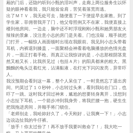
厢的门后，还隐约听到小甄的淫叫声，走廊上两位服务生以怀
疑的眼神看着我，我只能耸耸肩，苦笑着落荒而逃。
出了ＭＴＶ，我无处可去，随便逛了一下便提早去家教。到了
学生家，菲佣替我开了门，他父母照例又不在家，我便直接上
楼到他房间。一边走，脑中还不时浮现刚刚小甄和她男朋友火
辣辣的景象，没注意小志的房门是关着。门也没敲，顺手就把
门打开，一幅惊人画面顿时出现在我眼前。我见到小志头带着
耳机，内裤退到膝盖，一面聚精会神看着电脑播放的色情光盘
片，一面正打着手枪。而真正让我惊讶的是，小志那根阴茎竟
然又粗又长，比我所见过（包括Ａ片）的阳具都来的粗大。黑
黝黝的龟头泛着红光，沾满黏液，在灯光下闪闪发亮，异常吓
人。
我没预期会看到这一幕，整个人呆住了，一时竟然忘了退出房
间。约莫过了１０秒钟，小志转过头来，看到我站在门口，也
吓了一跳。这时我才回过神来，尴尬的想要转身离开，没想到
小志扯下耳机，一个箭步冲到我身旁，将我拦腰一抱，硬生生
把我拖进房间，并顺手将门锁住。
「老师别走，我哈妳好久了，今天刚好，让我爽一下！」小志
边说边扯我的牛仔裤。
「放手！你太过份了！再不放手我要叫救命了！」我大吃一