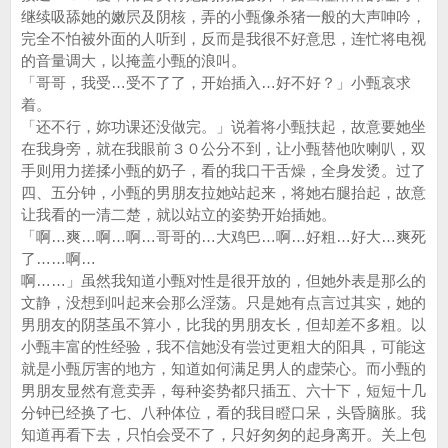
继续吸舔她的嫩屄及阴核，弄的小甄像杀猪一般的大声呻吟，
完全不怕被外面的人听到，反而是我很不好意思，连忙将电视
的音量调大，以掩盖小甄的浪叫。
「哥哥，我受…受不了了，开始插入…好不好？」小甄哀求
着。
「还不行，妳功课还没做完。」说着将小甄扶起，故意要她坐
在我身旁，就在我眼前３０公分不到，让小甄替他吹喇叭，双
手则用力搓揉小甄的奶子，看的我口干舌燥，全身发烫。过了
四、五分钟，小甄的男朋友拉她站起来，将她右腿抬起，故意
让我看的一清二楚，就以站立的姿势开始插她。
「啊…爽…啊…啊…哥哥的…大鸡巴…啊…好粗…好大…爽死
了……啊…
啊……」虽然我知道小甄对性是很开放的，但她外表是那么的
文静，没想到叫起来会那么淫荡。只是她有点言过其实，她的
男朋友的阴茎虽不算小，比我的男朋友长，但却差不多粗。以
小甄丰富的性经验，我不信她没有尝过更粗大的阳具，可能这
就是小甄厉害的地方，知道如何满足男人的虚荣心。而小甄的
男朋友显然有意卖弄，每种姿势都只插五、六十下，短短十几
分钟已经换了七、八种体位，看的我目瞪口呆，头昏脑胀。我
知道再看下去，只怕会受不了，只好匆匆的起身离开。关上包