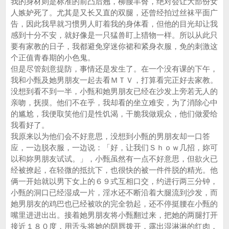
我的身材则是标准的前凸后翘，柳腰丰臀，绝对会让大部份女
人嫉妒死了。尤其是又长又直的双腿，还曾经拍过丝袜平面广
告，因此我早就习惯男人盯着我的身体看，但他的目光却让我
感到十分不安，就好像是一只猛兽盯上猎物一样。所以从此只
要有家教的日子，我都避免穿迷你裙和紧身衣服，免的刺激这
个正值青春期的小色鬼。
但是尽管刻意提防，事情还是发生了。在一个没有课的下午，
我和小甄及她男朋友一起去看ＭＴＶ，打算看完正好去家教。
没想到看不到一半，小甄和她男朋友已经在沙发上旁若无人的
亲吻，抚摸。他们不在乎，我却看的坐立难安，为了消除心中
的尴尬，我便取笑他们是性饥渴，干脆我做观众，他们做爱给
我看好了。
我原来以为他们会不好意思，没想到小甄的男朋友却一口答
应，一边脱衣服，一边说：「好，让我们Ｓｈｏｗ几招，妳可
以和妳男朋友试试。」，小甄虽然有一点不好意思，但欲火已
经被撩起，在轻微的抵抗下，也很快的被一件件脱的精光。他
俩一开始就以男下女上的６９式互相口交，约进行两三分钟，
小甄的洞口已经湿成一片，淫水还不断沿着大腿流到沙发，而
她男朋友的鸡巴也已经被吹的完全勃起，还不停挺腰在小甄的
嘴里进进出出。接着她男朋友将小甄翻过来，把她的两腿打开
接近１８０度，用舌头将她的阴唇拨开，露出湿淋淋的红肉，