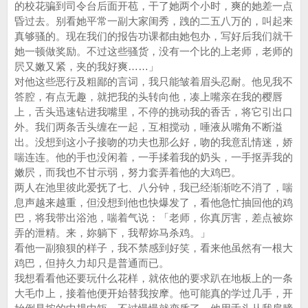
的校花骗到司令台后面开苞，干了她两个小时，爽的她差一点
昏过去。别看她平常一副大家闺秀，跩的二五八万的，叫起来
真够骚的。现在我们的报告功课都由她包办，写好后我们就干
她一顿做奖励。不过这些骚货，没有一个比的上老师，老师的
屄又嫩又紧，夹的我好爽……」
对他这些恶行及粗鄙的言词，我只能皱着眉头忍耐。他见我不
答腔，有点无趣，就把我的头转向他，凑上嘴亲在我的樱唇
上，舌头迅速钻进我嘴里，不停的挑动我的香舌，将它引出口
外。我们两条舌头缠在一起，互相搅动，唾液从嘴角不断溢
出。没想到这小子接吻的功夫也那么好，吻的我意乱情迷，娇
喘连连。他的手也没闲着，一手揉着我的奶头，一手抠弄我的
嫩屄，而我也不甘示弱，努力套弄着他的大鸡巴。
两人在池里彼此爱抚了七、八分钟，我已经渐渐吃不消了，喘
息声越来越重，但没想到他也快爆发了，看他急忙抽回他的鸡
巴，将我带出浴池，喘着气说：「老师，你真厉害，差点被妳
弄的泄精。来，妳躺下，我帮妳马杀鸡。」
看他一副狼狈的样子，我不禁感到好笑，看来他虽然有一根大
鸡巴，但持久力却只是普通而已。
我想看看他还要玩什么花样，就依他的要求趴在地板上的一条
大毛巾上，接着他便开始替我按摩。他可能真的学过几手，开