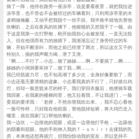
骑了一阵，他停在路旁一座凉亭，说是要看夜景，就把我拉进
凉亭里，也不管会不会被经过的车辆看到，只利用凉亭里的木
桌稍做掩蔽，又动手把我脱个一丝不挂。我半推半就地先替他
吹喇叭，之后在夜风的吹拂下，他狠狠的又把我干了一顿。由
于这是我第一次打野炮，刚开始我担心会被发现，一直无法投
入。但在他强而有力的抽插下，我渐渐忘记了身旁经过的车
辆，开始不断浪叫，而他之前已经泄了两次，所以这次又干的
特别久，插的我声嘶力竭，泄了又泄。
「啊……不行了…小志…饶了姊姊……啊…不要插了…啊……
姊姊的小洞洞要坏掉了…饶了我…啊……」
我已经筋疲力尽，也不知高潮了多少次，全身好像要散了，而
小志还毫无要泄精的迹象。小志看我真的不行了，只好拔出鸡
巴，但却一脸意犹未尽的样子。我们穿回衣服后，他便骑车载
我回家，在我家的楼梯间里，他又拉着我，不让我进门，一脸
委屈的要求我：「老师，不然你替我吹出来。」我不忍心看他
一脸可怜样，只好跪在他前面，替他脱掉短裤，将大鸡巴含入
嘴里，就在我家门口帮他吹喇叭。
我一边吹，一边抠他的屁眼，或是一边替他打手枪，一边舔他
的阴囊和屁眼。他的手则伸入我的Ｔ－ｓｈｉｒｔ去揉我的乳
房，本来他还想再插穴，但我怕惊动我的室友，所以坚持不