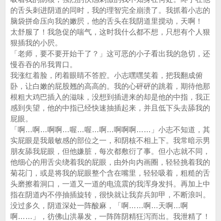
的舌头刺进阴道的同时，我的理智完全崩溃了。我抓着小志的
脑袋拼命压向我的嫩屄，他的舌头在我阴道里搅动，天啊！
太舒服了！我急促的喘气，这时我什么都不想，只想有个人狠
狠插我的小屄。
「老师，要不要开始干了？」这可恶的小子看出我的急切，还
慢吞吞的吊我胃口。
我涨红着脸，闭着眼睛不答腔。小志嘿嘿笑着，把我翻成俯
卧，让白嫩的屁股翘的高高的。我的心砰砰的跳着，期待他那
根粗大鸡巴插入的滋味，没想到插进来的却是他的中指，我正
感到失望，他的中指已经快速抽插起来，并且低下头去舔我的
屁眼。
「啊…啊…啊啊…喔…喔…啊…啊啊啊……」小志不知道，其
实屁眼是我最敏感的部位之一，和阴核不相上下。我常暗示男
朋友舔我屁眼，但他嫌脏，每次都敷衍了事。但小志就不同，
他细心的用舌尖绕着我的屁眼，由外向内画圈，轻轻挑着我的
菊花门，或是将我的屁眼整个含在嘴里，轻轻吸着，粗糙的舌
头磨擦着洞口，一道又一道的电流震的我浑身发抖。再加上中
指在阴道内不停抽插旋转，很快就让我弃兵卸甲，不断浪叫。
没过多久，阴道深处一阵酸麻，「啊……啊…天啊…啊
啊……」，彷佛山洪暴发，一阵阵阴精狂泻而出。我泄精了！