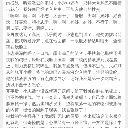
肉搏战，听着激烈的浪叫，小穴中还有一只特大号鸡巴不断撞
击花心，我好像已经溶入片中，正加入他们的性交。
「啊啊…啊…啊…小志…太会干了…舒服…爽啊…姊姊…好喜
欢…好喜欢…和小志干…啊…啊…姊姊…姊姊…不行了…啊…
啊…要…要泄…啊啊……」
我再度达到了高潮。几乎同时，小志也到顶了，他匆匆拔出阴
茎，把我转过身来，跪在他面前，一股股浓精适时喷出，全部
落在我脸上。
小志深深的呼了一口气，露出满足的笑容，手扶着他那根还没
变软的鸡巴，轻轻在我脸上画着，将白稠的精液拨到我嘴唇
上，用力想挤进我嘴里。我虽有点反感，但拗不过他，只好顺
从的张开小嘴，将他的鸡巴连带精液含入嘴里，轻轻的吸吮。
他的精液腥腥的，有点像漂白水，还好我不是第一次吃精液，
所以不至于太恶心。
完事后，小志话也没说就离开房间，留下我独自躺在地板上，
仍不停的喘气。过了一会儿，我稍为清醒了，自己拿了面纸将
脸擦拭干净，然后坐到沙发上，望着散落一地的衣物和被撕碎
的内裤，慢慢的回到了现实。我被强暴了！
被我的学生强暴了！我感到无比的屈辱，本来应该穿了衣服立
刻就走，但奇怪的是，心里又有一点舍不得。一方面是除了牛