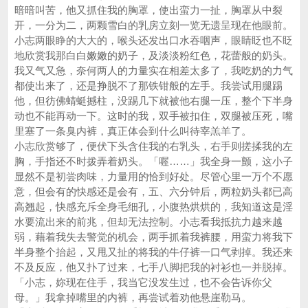
暗暗叫苦，他又抓住我的胸罩，使出蛮力一扯，胸罩从中裂
开，一分为二，两颗雪白的乳房立刻一览无遗呈现在他眼前。
小志两眼睁的大大的，喉头还发出口水吞咽声，眼睛眨也不眨
地欣赏我那白白嫩嫩的奶子，及淡淡粉红色，花蕾般的奶头。
我又气又急，奈何两人的力量实在相差太多了，我吃奶的力气
都使出来了，还是挣脱不了那铁钳般的左手。我尝试用腿踢
他，但彷佛蜻蜓撼柱，没踢几下就被他右腿一压，整个下半身
动也不能再动一下。这时的我，双手被扣住，双腿被压死，嘴
里塞了一条臭内裤，真正体会到什么叫待宰羔羊了。
小志欣赏够了，便伏下头含住我的右乳头，右手则搓揉我的左
胸，手指还不时拨弄着奶头。「喔……」我全身一颤，这小子
显然不是初尝肉味，力量用的恰到好处。尽管心里一万个不愿
意，但会有的快感还是会有，五、六分钟后，两粒奶头都已高
高翘起，快感充斥全身毛细孔，小腹热烘烘的，我知道这是淫
水要流出来的前兆，但却无法控制。小志看我抵抗力越来越
弱，藉着我失去警觉的机会，两手抓着我裤腰，用蛮力将我下
半身整个抬起，又甩又扯的将我的牛仔裤一口气剥掉。我还来
不及反应，他又扑了过来，七手八脚把我的衬衫也一并脱掉。
「小志，妳现在住手，我当它没发生过，也不会告诉你父
母。」我拿掉嘴里的内裤，再尝试着劝他悬崖勒马。