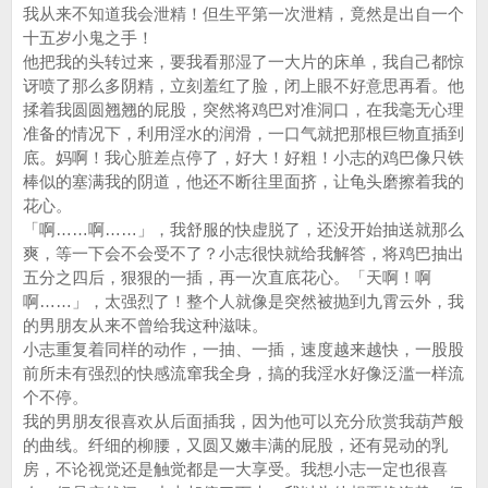
我从来不知道我会泄精！但生平第一次泄精，竟然是出自一个
十五岁小鬼之手！
他把我的头转过来，要我看那湿了一大片的床单，我自己都惊
讶喷了那么多阴精，立刻羞红了脸，闭上眼不好意思再看。他
揉着我圆圆翘翘的屁股，突然将鸡巴对准洞口，在我毫无心理
准备的情况下，利用淫水的润滑，一口气就把那根巨物直插到
底。妈啊！我心脏差点停了，好大！好粗！小志的鸡巴像只铁
棒似的塞满我的阴道，他还不断往里面挤，让龟头磨擦着我的
花心。
「啊……啊……」，我舒服的快虚脱了，还没开始抽送就那么
爽，等一下会不会受不了？小志很快就给我解答，将鸡巴抽出
五分之四后，狠狠的一插，再一次直底花心。「天啊！啊
啊……」，太强烈了！整个人就像是突然被抛到九霄云外，我
的男朋友从来不曾给我这种滋味。
小志重复着同样的动作，一抽、一插，速度越来越快，一股股
前所未有强烈的快感流窜我全身，搞的我淫水好像泛滥一样流
个不停。
我的男朋友很喜欢从后面插我，因为他可以充分欣赏我葫芦般
的曲线。纤细的柳腰，又圆又嫩丰满的屁股，还有晃动的乳
房，不论视觉还是触觉都是一大享受。我想小志一定也很喜