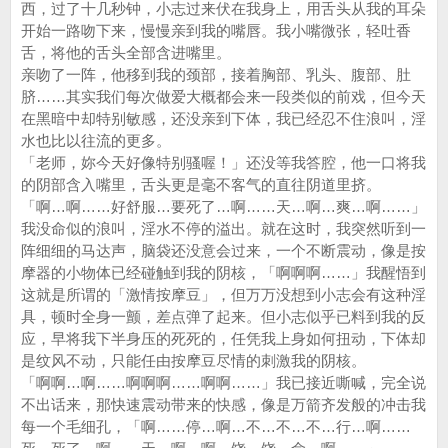
西，过了十几秒钟，小志过来伏在我身上，用舌头从我的耳朵
开始一路吻下来，慢慢亲到我的嘴唇。我小嘴微张，轻吐香
舌，将他的舌头全部含进嘴里。
亲吻了一阵，他移到我的颈部，接着胸部、乳头、腹部、肚
脐……其实我们每次做爱大概都会来一段类似的前戏，但今天
在黑暗中却特别敏感，还没亲到下体，我已经忍不住浪叫，淫
水也比以往流的更多。
「老师，妳今天好像特别骚喔！」还没等我答腔，他一口将我
的阴部含入嘴里，舌头更是毫不客气的直往阴道里挤。
「啊…啊……好舒服…要死了…啊……天…啊…爽…啊……」
我没命似的浪叫，淫水不停的溢出。就在这时，我突然听到一
阵细细的马达声，脑袋还没意会过来，一个不断震动，像是按
摩器的小物体已经碰触到我的阴核，「啊啊啊……」我醒悟到
这就是所谓的「激情按摩豆」，但万万没想到小志会有这种淫
具，顿时全身一颤，差点弹了起来。但小志似乎已料到我的反
应，早将我下半身压的死死的，任凭我上身如何扭动，下体却
是纹风不动，只能任由按摩豆尽情的刺激我的阴核。
「啊啊…啊……啊啊啊……啊啊……」我已接近嘶喊，完全说
不出话来，那快速震动带来的快感，像是万箭齐发般的冲击我
每一个毛细孔，「啊……停…啊…不…不…不…行…啊……