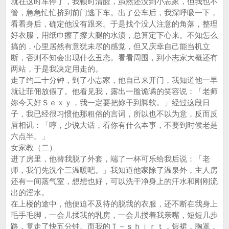
就在这时车停了，我顿时清醒，虽然还没到小志家，但我也不
管，急急忙忙挤到前门逃下车。出了公车后，我深呼吸一下，
看看身后，确定他没有跟来。于是找个没人注意的角落，整理
好衣服，用纸巾擦了擦大腿的水渍，总算定下心来。不知怎么
搞的，心里居然有意犹未尽的感觉，但又庆幸自己能当机立
断，否则不知会出现什么丑态。看看周围，到小志家大概还有
两站，于是我决定用走的。
走了约二十分钟，到了小志家，他自己来开门，我知道他一早
就让菲佣放假了。他看见我，露出一脸诡谲的笑容说：「老师
妳今天好Ｓｅｘｙ，我一定要把妳干到脚软。」经过这段日
子，我已经很习惯他那粗俗的言词，所以也不以为意，反而反
唇相讥：「哼，少说大话，看你有什么本事，不要到时候老是
六点半。」
女家教（二）
进了房里，他替我脱了外套，端了一杯可乐给我后说：「老
师，我们先洗个三温暖吧。」我知道他家除了温泉外，主人房
还有一间蒸气室，想想也好，可以洗干净身上的汗水和刚刚流
出的淫水。
在上楼的途中，他便迫不及待的脱我的衣服，还不断在我身上
毛手毛脚，一会儿揉我的乳房，一会儿搂着我亲嘴，短短几步
路，竟走了快五分钟。而我的Ｔ－ｓｈｉｒｔ，短裙，胸罩，