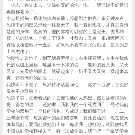
「小志，你先出去，让姊姊安静的泡一泡。」我已经不好意思
再自称老师了。
小志摇摇头，迅速脱掉内衣裤，没想到才做完十多分钟左右，
他胯下的鸡巴又已经一柱擎天了。我一直到现在，才真正看清
楚他的身体。说真的，他的体格可以称的上是完美。虎背雄
腰，肌肉结实，全身上下没有一寸赘肉，又有一根超级巨屌，
真难以相信他才十五岁。如果他不要有那张白痴脸，就真的是
上帝杰作了。
他慢慢走进池子，到了我身旁坐上，右手搂着我，左手在我修
长的双腿上游移，嘴里不干不净的说：「老师的腿真美，又长
又直，光看妳的腿老二就硬起来了。奶子又大又挺，揉起来真
爽。还有老师的屁股……」
我快听不下去了，只好转移话题问他：「你才十五岁，怎么好
像有不少经验？」
他笑了笑，先牵着我的手去握住他的大鸡巴，然后揉着我的乳
房，得意的说：「还好啦，我和我的一个死党阿广，号称我们
学校的双炮王，全校的骚包，八成以上我们都干过，一、二、
三年级都有，每次都干的她们哎哎叫，要死要活的，现在整天
缠着我们，要我们替她们止痒。每次我们想打炮，就随便找几
个浪妹到学校顶楼去干。有一次放学后，我们把一个拿奖学金