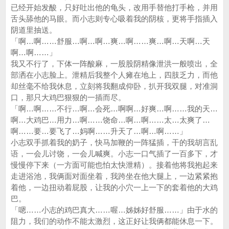
已经开始发酸，只好吐出他的龟头，改用手替他打手枪，并用
舌头舔他的马眼。而小志则专心吸着我的阴核，更将手指插入
阴道里抽送。
「啊…啊……舒服…啊…啊…爽…啊……爽…啊…天啊…天
啊…啊……」
我又不行了，下体一阵酸麻，一股股阴精像泄洪一般喷出，全
部洒在小志脸上。泄精后我整个人瘫在地上，四肢乏力，而他
却丝毫不给我休息，立刻将我翻成仰卧，扒开我双腿，对准洞
口，那只大鸡巴狠狠的一插而尽。
「啊…啊……不行…啊…会死…啊啊…好爽…啊……我的天…
啊…大鸡巴…用力…啊……饶命…啊…啊……太…太爽了…
啊……要…要飞了…妈啊……升天了…啊…啊……」
小志双手抓着我的奶子，快马加鞭的一阵猛插，干的我胡言乱
语，一会儿讨饶，一会儿喊爽。小志一口气插了一百多下，才
慢慢停下来（一方面可能也怕太快泄精）。接着他将我抱起来
走进浴池，我俩面对面坐着，我跨坐在他大腿上，一边紧紧抱
着他，一边扭动着屁股，让我的小穴一上一下的套着他的大鸡
巴。
「嗯……小志的鸡巴真大……喔…姊姊好舒服……」由于水的
阻力，我们的动作不能太激烈，这正好让我俩都能休息一下。