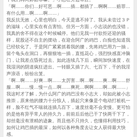
「啊……你们…好可恶…啊……插…都插了…啊啊……赔罪…
有什么用…啊……啊……」
我反抗无效，心里也明白，今天是逃不掉了。我从未尝过３Ｐ
的滋味，心里实在有点害怕。但另一方面，小志说的也没错，
我真的舍不得在这个时候喊停。他们见我一付欲拒还迎的骚
样，屁股还不自主的摆动，在迎合阿广的鸡巴，白痴也知道我
已经软化了。于是阿广紧紧抓着我的腰，先将鸡巴用力一抽，
留个龟头在洞口，再狠狠地一插，直抵花心，强烈快感直冲脑
门，让我差点昏死过去。如此连续几下后，瞬间加快速度，在
我湿润的阴道疯狂进出。一转眼又插了六、七百下，干的我淫
声浪语，纷纷出笼。
「啊…啊……好爽…啊……太厉害…啊…啊……爽…啊……舒
服…啊……慢…慢一点…啊……爽死…啊啊……啊…啊……」
我这时才了解，为什么阿广的鸡巴没有小志大，却如此被小志
推崇，原来他的腰力十分惊人，插起穴来像是个电动打桩机一
样，脸不红气不喘就连插几百下，速度丝毫不会变慢。更可怕
的是他有异乎常人的持久力，前前后后他已干了快两千下了，
却丝毫没有泄精的迹象。而且他不只持久，也懂得利用技巧，
如何让鸡巴插的最深，如何以各种角度去让女人获得最大快
感。