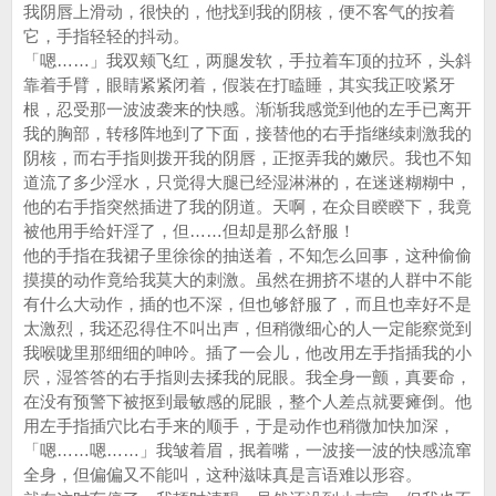
我阴唇上滑动，很快的，他找到我的阴核，便不客气的按着
它，手指轻轻的抖动。
「嗯……」我双颊飞红，两腿发软，手拉着车顶的拉环，头斜
靠着手臂，眼睛紧紧闭着，假装在打瞌睡，其实我正咬紧牙
根，忍受那一波波袭来的快感。渐渐我感觉到他的左手已离开
我的胸部，转移阵地到了下面，接替他的右手指继续刺激我的
阴核，而右手指则拨开我的阴唇，正抠弄我的嫩屄。我也不知
道流了多少淫水，只觉得大腿已经湿淋淋的，在迷迷糊糊中，
他的右手指突然插进了我的阴道。天啊，在众目睽睽下，我竟
被他用手给奸淫了，但……但却是那么舒服！
他的手指在我裙子里徐徐的抽送着，不知怎么回事，这种偷偷
摸摸的动作竟给我莫大的刺激。虽然在拥挤不堪的人群中不能
有什么大动作，插的也不深，但也够舒服了，而且也幸好不是
太激烈，我还忍得住不叫出声，但稍微细心的人一定能察觉到
我喉咙里那细细的呻吟。插了一会儿，他改用左手指插我的小
屄，湿答答的右手指则去揉我的屁眼。我全身一颤，真要命，
在没有预警下被抠到最敏感的屁眼，整个人差点就要瘫倒。他
用左手指插穴比右手来的顺手，于是动作也稍微加快加深，
「嗯……嗯……」我皱着眉，抿着嘴，一波接一波的快感流窜
全身，但偏偏又不能叫，这种滋味真是言语难以形容。