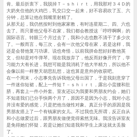
肯。最后折衷下，我脱掉Ｔ－ｓｈｉｒｔ，用我那对３４Ｄ的
大奶夹住他的大鸡巴，乳交口交一起来，好不容易吹了五、六
分钟，总算让他在我嘴里射精了。
从那天起，我仍然按时到他家家教，有时连星期二、四、六也
去了。而只要他父母不在家，我们都会教授这「哼哼啊啊」的
国际语言。转眼三个月过去了，我和小志也数不清干了多少次
了。一般而言，每三次，会有一次他父母在家，若是这样，我
还是会替他复习功课。说也奇怪，以前我拼命想好好教他英
文，但却是对牛弹琴。现在我放弃了，他反而好像开窍了，学
习能力大有长进，我想可能是我消耗了他大半精力，所以他不
会像以前一样整天胡思乱想，这也算是意外的收获吧。
在一个周末，小志事先告诉我他父母出国了，于是我刻意穿了
一件迷你短裙，配上一件短Ｔ－ｓｈｉｒｔ，露出小蛮腰和肚
脐，再套上一件小外套。室友还以为我要和男朋友约会，她们
不知道我们已分手快两个月了，原因不是因为小志，我对小志
并没有爱的感觉，只是把他当做性对象。真正分手的原因是我
男朋友搭上了一个有钱家的女儿。不过我也无所谓，反正自从
和小志做爱过后，跟男朋友做便觉得索然无味。我没告诉室友
是免得她们怀疑，若是让她们知道我和学生上床这就太丢脸
了。