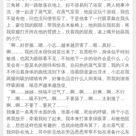
三角裤，则一路散落在地上。好不容易到了浴室，两人稍事冲
洗，便一起进了蒸气室。在蒸气室里，他提议玩个游戏，我也
不疑有他，问也没问便答应了。于是他拿了一付眼罩戴在我头
上，蒙住我的眼睛，带我坐在木板椅上，他则跪在我前面，将
我双腿打开跨在他的臂膀上，扶着我的屁股，凑上嘴开始舔我
的小穴。
「啊…好舒服…嗯…小志…越来越厉害了…喔…真好…
啊……」我的淫水很快就冒出来了。在黑暗中，身体似乎特别
敏感，也因为眼睛看不见，不知他下一步的动作会是什么，心
里会有一股莫名的期待和惊喜。在闷热的蒸气室里，我的汗水
不停沿着身体的曲线流到下体，混着阴道渗出淫水，小志在我
两腿间吸的啧啧有声，好像在品尝什么人间美味。而我则渐渐
呼吸困难，喘息声越来越急促。
「啊……姊姊…快喘不过气了…啊…啊……好爽…啊…不行
了…啊……吸不到气…啊……不要舔了…啊……太刺激了…
啊…啊…不要了…要死了……」
我像是一条离开水面的鱼，张着小嘴，死命的呼吸。终于小志
将我放开，牵着我站了起来。我本来打算拿掉眼罩，却被他阻
止，想想这样也挺有趣的，也就由他摆布算了。走出蒸气室，
我仰卧在地上，耳中听见他在旁边悉悉窣窣不知在准备什么东