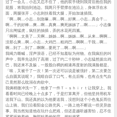
过了一会儿，小志又忍不住了，他的双手绕到我背后抱住我的
屁股，将我抬到池边。我两只手臂撑在池沿上，身体浮在水
面，两腿张开，小志则扶着我大腿，开始加速插我。
「啊…啊…小志…别急嘛…啊…啊…好爽…小志…真会干…
啊…干的好棒…爽…啊…真爽…爽死姊姊了…啊……」小志像
只出闸猛虎，疯狂的抽插，弄的水花死四溅。
「啊啊…太美了…天啊…姊姊…啊…姊姊…啊…从来…啊啊…
没那么爽…啊…小志…大鸡巴…粗鸡巴…啊啊…干我…啊…
啊…到了…到了…啊啊…要死了…啊…啊……」
我竭力嘶喊，淫声浪语，已经不知羞耻为何物。在我疯狂的叫
声中，我率先达到了高潮，过了约二十秒钟，小志猛然拔出鸡
巴，我还来不及躲，一股股白稠的精液再度射的我满脸都是。
「唉，又被干了一次！第一次还可以说是被强奸，第二次要怎
么自圆其说呢？」我暗自叹了口气，有点后悔，也有点生气自
己竟然那么耽溺在肉欲中。
我俩稍微冲洗一下，他拿了一件Ｔ－ｓｈｉｒｔ让我穿上。我
看看时间已经晚上十点多了，于是打算离开，但他坚持用机车
送我下山。我还真的以为他要送我，没想到这个小色鬼反而往
山上骑。我们沿着阳金公路兜风，一路上他不断说一些灵异故
事。我当然知道他在玩什么把戏，但还是越听越害怕，忍不住
紧紧环抱着他，胸部贴着他的背，越贴越紧。