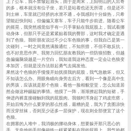
上了公车，我不禁皱起眉头，由于是周末，上阳明山的人出奇
的多，根本就没有位子坐，若只是站着也还无所谓，但是还不
到士林，车里就已经挤的水泄不通，令我感到十分燥热，只希
望能赶快到站，但偏偏又塞车，车子只能牛步前进。随着公车
的摇晃，我突然感觉似乎有一只手掌贴在我屁股上，我试着挪
动身体，但那只手还是紧紧贴着我的臀部，这时我才确定是遇
到了色狼。我听朋友说过不少公车色狼的事，但我自己是第一
次碰到，一时之间竟然满脸通红，不知所措，不但不敢反抗，
也不好意思作声。我努力回忆朋友教我的一些防狼招数，但越
急偏偏脑袋越是一片空白，我知道我这种态度一定会让色狼变
本加厉，但就是没办法鼓起勇气去揭发他。
果然这个色狼的手慢慢开始抚摸我的屁股，我气急败坏，但又
不知该怎么办。用眼角瞄向身旁左后方，看到一个像是高中生
的男孩，应该就是那个色狼，看他一脸相貌堂堂，怎么知道居
然会做这种龌龊的事情。他摸了一阵，渐渐撩起我的短裙，手
伸进内裤直接碰触到我的屁股肉。我顿时浑身起了鸡皮疙瘩，
开始后悔为什么要穿的那么性感，最糟的是，我为了贪图凉快
而没穿丝袜，否则至少还多一层保护，现在则全部便宜了这个
色狼。
在拥塞的人堆中，我消极的挪动身体，想要躲开那只恶心的
手，无奈他的手却像磁铁一样紧紧黏在我的屁股上，我气的都