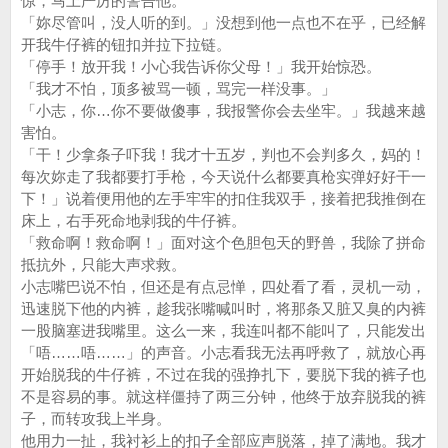
惊，马上严厉的警告他。
「妳尽管叫，没人听的到。」没想到他一点也不在乎，已经解
开我牛仔裤的钮扣并拉下拉链。
「停手！放开我！小心我告诉你父母！」我开始惊恐。
「我才不怕，顶多被骂一顿，骂完一样没事。」
「小志，你…你不要做傻事，我报警你会去坐牢。」我越来越
害怕。
「干！少拿条子吓我！我才十五岁，判也不会判多久，妈的！
每次妳走了我都要打手枪，今天说什么都要真枪实弹好好干一
下！」说着便用他的左手牢牢的扣住我双手，接着把我推倒在
床上，右手死命地剥我的牛仔裤。
「救命啊！救命啊！」面对这个色胆包天的野兽，我除了拼命
抵抗外，只能大声求救。
小志嘴巴说不怕，但还是有点忌惮，四处看了看，灵机一动，
迅速脱下他的内裤，趁我张嘴喊叫时，将那条又脏又臭的内裤
一股脑塞进我嘴里。这么一来，我连叫都不能叫了，只能发出
「唔……唔……」的声音。小志看我无法再呼救了，就放心再
开始脱我的牛仔裤，不过在我的强挣扎下，要脱下我的裤子也
不是容易的事。就这样僵持了两三分钟，他终于放弃脱我的裤
子，而转攻我上半身。
他用力一扯，我衬衫上的扣子全部应声脱落，掉了满地。我才