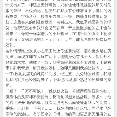
快哭出来了，却还是无计可施，只有让他肆意揉捏我那又滑又
嫩的臀部。不仅如此，他突然在我没有心理准备下，将我的内
裤拉成丁字裤形状，接着用力向上一提！内裤直接磨擦到阴
核，这股突来的刺激使我差一点叫出来。我似乎感受到他的嘲
笑，他应该已看出我只会忍气吞声，于是慢慢的他的左手也伸
过来了，像蛇一样溜进我的小外套里，在我平坦的腹部上抚摸
一阵后，又钻进我的Ｔ－ｓｈｉｒｔ里，肆无忌惮的搓揉我的
双乳。
这种情形比上次被小志霸王硬上弓还要难堪，那次至少是在房
间里，而现在却在大庭广众下，明明身边有几十人，但我却不
好意思求救。他揉了一阵，似乎嫌隔着胸罩不太过瘾，于是右
手伸到我背后，解开我的罩扣，随即又回到我的短裙内，一上
一下继续揉捏我的乳房和屁股。经过五、六分钟的蹂躏，我感
到我的乳头已经翘起来了，下体也出现那种熟悉的热烘烘的感
觉。
「糟了，千万不可以！」我默默念着，希望用理智压抑情欲，
但身体的反应却不受控制，反而觉得越来越舒服。没多久，他
的右手拨开我的内裤，顺着屁股沟从后面缓缓滑到我的阴唇，
手指轻轻刮着，「完了……」我绝望的暗自叹气，而淫水已经
不争气的渗出。有了淫水的润滑，他的手指更是毫无阻碍的在