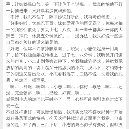
手，让姊姊喘口气，等一下让你干个过瘾。」我真的怕他不顾
一切插进来，只好厚着脸皮谄媚他。
「不行，我忍不住了，除非妳说好听的，我再考虑考虑。」
「好啦好啦，大鸡巴哥哥，妹妹爱死你的巨无霸了，你每次都
干的我欲仙欲死，要丢上七、八次，我一辈子都离不开你的大
鸡巴，拜托，休息五分钟就好。」，没办法，我只好说一些连
自己都会脸红的话来满足他。
「好吧，但妳不许拿掉眼罩喔。」说完，小志便起身开门离
开，留下我独自躺在地板上，过了七、八分钟，我听见开门进
来的声音，小志走到我旁边蹲下，将我翻成狗爬式，并把我屁
股抬的高高的，凑上嘴又开始舔我的小穴，没几下，才稍微干
了的阴道又冒出淫水。小志看我湿了，二话不说，扶着我的屁
股，将鸡巴一插而尽。
「啊……舒服…啊啊……小志…啊……你好…猴急…啊……还
没…完全勃起…啊……已经…好爽…啊……」
感觉到小志的鸡巴比平时小了一号，心想可能刚刚休息时软下
去一点。
不过这样更好，可以慢慢加温，我其实比较不喜欢那种一开始
就狂暴风雨式的快感，今天这样持续渐进反而更合我意。但奇
怪的是，插了两、三百下后，小志的鸡巴似乎有变硬，但却没