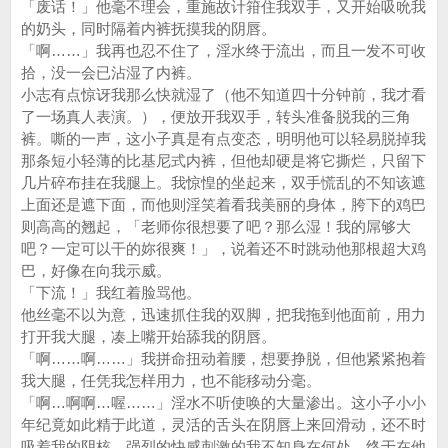
「废话！」他毫不理会，重施故计箝住我双手，又开始吸吮我
的奶头，同时隔着内裤抚摸我的阴唇。
「啊……」我再也忍不住了，淫水终于流出，而且一发不可收
拾，没一会已沾湿了内裤。
小志有点惊讶我那么快就湿了（他不知道四十分钟前，我才看
了一场真人表演。），便放开我双手，转头准备脱我的三角
裤。嘶的一声，这小子真是有点变态，明明他可以轻易脱掉我
那条短小轻薄的比基尼式内裤，但他却硬是将它撕烂，只留下
几片碎布挂在我腿上。我惊惶的坐起来，双手慌乱的不知该遮
上面还是遮下面，而他则淫笑着看我美丽的身体，胯下的鸡巴
则高高的翘起，「老师你很想要了吧？那么湿！我的屌够大
吧？一定可以干的妳很爽！」，说着还不时跳动他那根超大鸡
巴，好像在向我示威。
「下流！」我红着脸骂他。
他丝毫不以为意，迅速抓住我的双脚，把我拖到他面前，用力
打开我大腿，凑上嘴开始舔我的阴唇。
「啊……啊……」我拼命扭动着腰，想要挣脱，但他紧紧抱着
我大腿，任凭我怎样用力，也不能移动分毫。
「啊…啊啊…喔……」淫水不听使唤的大量渗出。这小子小小
年纪竟如此精于此道，灵活的舌头在阴唇上来回滑动，还不时
吸着我的阴核，强烈的快感刺激的我不知身在何处。终于在他