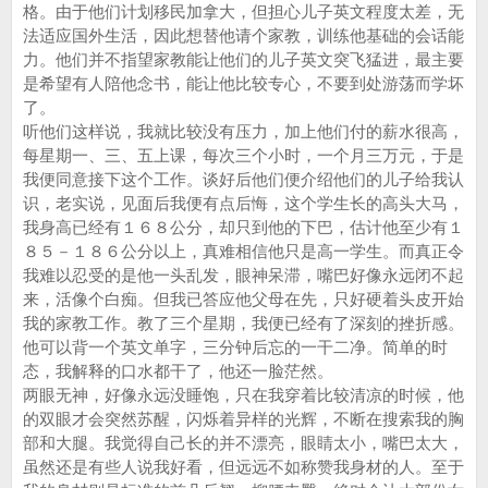
格。由于他们计划移民加拿大，但担心儿子英文程度太差，无
法适应国外生活，因此想替他请个家教，训练他基础的会话能
力。他们并不指望家教能让他们的儿子英文突飞猛进，最主要
是希望有人陪他念书，能让他比较专心，不要到处游荡而学坏
了。
听他们这样说，我就比较没有压力，加上他们付的薪水很高，
每星期一、三、五上课，每次三个小时，一个月三万元，于是
我便同意接下这个工作。谈好后他们便介绍他们的儿子给我认
识，老实说，见面后我便有点后悔，这个学生长的高头大马，
我身高已经有１６８公分，却只到他的下巴，估计他至少有１
８５－１８６公分以上，真难相信他只是高一学生。而真正令
我难以忍受的是他一头乱发，眼神呆滞，嘴巴好像永远闭不起
来，活像个白痴。但我已答应他父母在先，只好硬着头皮开始
我的家教工作。教了三个星期，我便已经有了深刻的挫折感。
他可以背一个英文单字，三分钟后忘的一干二净。简单的时
态，我解释的口水都干了，他还一脸茫然。
两眼无神，好像永远没睡饱，只在我穿着比较清凉的时候，他
的双眼才会突然苏醒，闪烁着异样的光辉，不断在搜索我的胸
部和大腿。我觉得自己长的并不漂亮，眼睛太小，嘴巴太大，
虽然还是有些人说我好看，但远远不如称赞我身材的人。至于