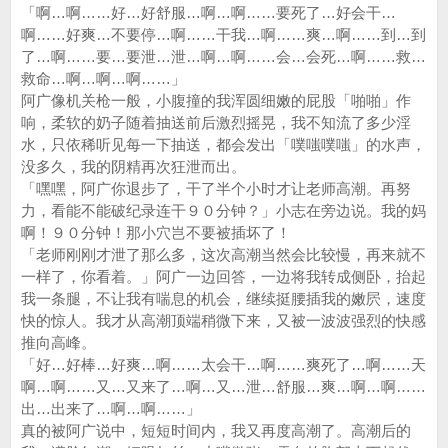
「啊…啊……好…好舒服…啊…啊……要死了…好会干…
啊……好爽…不要停…啊……干我…啊……爽…啊……到…到
了…啊……要…要泄…泄…啊…啊……会…会死…啊……救…
救命…啊…啊…啊……」
阿广像机关枪一般，小腹撞的我浑圆细嫩的屁股「啪啪」作
响，柔软的奶子随着抽送前后激烈摇晃，我不知流了多少淫
水，只依稀听见每一下抽送，都会发出「噗嗤噗嗤」的水声，
没多久，我的阴精再次狂泄而出。
「嘿嘿，阿广你退步了，干了半个小时才让老师高潮。再努
力，看能不能破纪录连干９０分钟？」小志在旁边说。我的妈
啊！９０分钟！那小穴岂不要被插坏了！
「老师刚刚才泄了那么多，这次高潮当然会比较慢，再来就不
一样了，你看着。」阿广一边回答，一边将我转成侧卧，抬起
我一条腿，不让我有喘息的机会，继续挺腰插我的嫩屄，速度
快的惊人。我才从高潮顶端稍微下来，又被一波波强烈的快感
推向高峰。
「好…好棒…好爽…啊……太会干…啊……爽死了…啊……天
啊…啊……又…又来了…啊…又…泄…舒服…爽…啊…啊……
出…出来了…啊…啊……」
真的被阿广说中，短短时间内，我又再度高潮了。高潮后的