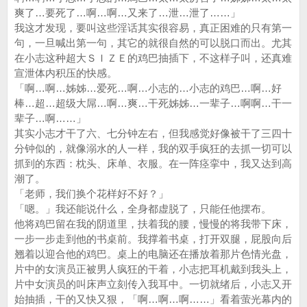
爽了…要死了…啊…啊…又来了…泄…泄了……」
我这才发现，要叫这些淫话其实很容易，真正困难的只有第一
句，一旦喊出第一句，其它的就很自然的可以脱口而出。尤其
在小志这种超大ＳＩＺＥ的鸡巴抽插下，不这样子叫，还真难
宣泄体内积压的快感。
「啊…啊…姊姊…爱死…啊…小志的…小志的鸡巴…啊…好
棒…超…超级大屌…啊…爽…干死姊姊…一辈子…啊啊…干一
辈子…啊……」
其实小志才干了六、七分钟左右，但我感觉好像被干了三四十
分钟似的，就像溺水的人一样，我的双手疯狂的去抓一切可以
抓到的东西：枕头、床单、衣服。在一阵痉挛中，我又达到高
潮了。
「老师，我们换个花样好不好？」
「嗯。」我还能说什么，全身都虚脱了，只能任他摆布。
他将鸡巴留在我的阴道里，扶着我的腰，慢慢的将我带下床，
一步一步走到他的书桌前。我撑着书桌，打开双腿，屁股向后
翘着以迎合他的鸡巴。桌上的电脑还在播放着那片色情光盘，
片中的女演员正被男人疯狂的干着，小志把耳机戴到我头上，
片中女演员的叫床声立刻传入我耳中。一切就绪后，小志又开
始抽插，干的又快又狠，「啊…啊…啊……」看着萤光幕内的