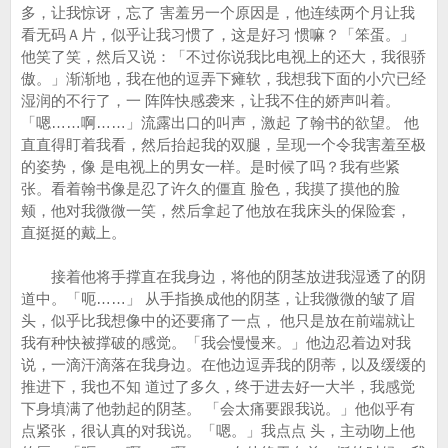
多，让我惊讶，忘了 害羞另一个原因是，他连续两个月让我
看无码Ａ片，似乎让我习惯了，这是好习 惯嘛？「笨蛋。」
他笑了笑，然后又说：「不过你说我比电视上的还大，我很骄
傲。」渐渐地，我在他的逗弄下瘫软，我想我下面的小穴已经
湿润的不行了，一 阵阵快感袭来，让我不住的娇声叫着。
「嗯……啊……」流露出口的叫声，激起 了翰书的欲望。 他
直直得盯着我看，然后抬起我的双腿，呈现一个令我害羞至极
的姿势，像 是电视上的男女一样。是时候了吗？我有些紧
张。看着翰书像是忍了许久的僵直 脸色，我摸了摸他的脸
颊，他对我微微一笑，然后拿起了他放在我床头的保险套，
直挺挺的戴上。
接着他将手撑直在我身边，将他的阴茎放进我湿透了的阴
道中。「呃……」 从手指换成他的阴茎，让我微微的皱了眉
头，似乎比我想像中的还要痛了一点， 他只是放在前端就让
我有种快被撑破的感觉。「我会慢慢来。」他边忍着边对我
说，一滴汗滴落在我身边。在他边逗弄我的阴蒂，以及缓缓的
推进下，我也不知 道过了多久，终于进去好一大半，我感觉
下身填满了他勃起的阴茎。 「会太痛要跟我说。」他似乎有
点紧张，很认真的对我说。「嗯。」我点点 头，主动吻上他