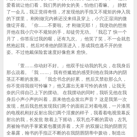
爱看就让他们看，我们男的帅女的美，怕他们看嘛。」 静默
了一会儿，我正觉得奇怪，才发现他的手指又不规矩的伸入我
的下摆里， 刚刚做完内裤还没来得及穿上，小穴正湿润的微
微绽开着。「你……不要啦。才 刚做完耶！」我使劲的想推
开他在我小穴中不规矩的手，却徒劳无功。「我忍了 快一个
月了，你答应过我的喔，还有九次。」他笑了笑，不一会就忽
然抱起我， 然后对准他的阴茎进入，形成我也逃不开的坐
姿。不过他戴保险套速度好像愈来 愈快。
「萱……你动好不好。」他双手扯动我的乳尖，在我身后
那么说着。「我 ……」我有些尴尬的感受到他在我体内的阴
茎正不断的发胀。「我念书念的好累， 然后又禁欲那么久，
你不觉得我很可怜嘛？」他又露出无辜可怜的表情，让我无
奈的只得自己上下的摆动。 在我摆动的同时，我听见他在我
身后小声小声的叫着，原来他也会发出声音？ 这是我第一次
发现，然后我忽然发现我们两个的面前正对着电视，一片漆黑
的电视机刚好反射出我们两个淫糜的样子，我看着电视萤幕反
射出的我，长发批 散着上下摇动，双乳也不断的震动，左乳
房被翰书的手掌紧紧包覆搓弄着，大开 的双腿让我的阴唇完
全暴露，翰书的手指正不断的在我阴唇阴蒂中拨动，制造出