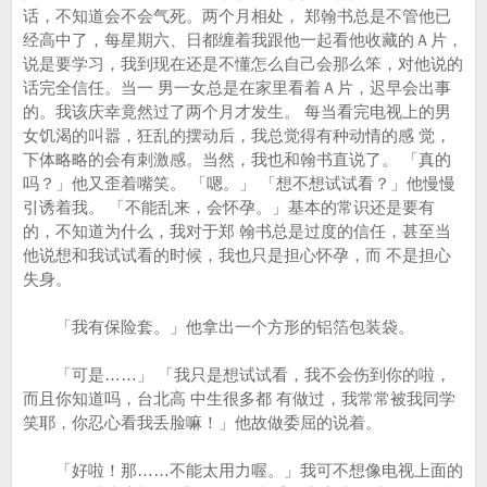
话，不知道会不会气死。两个月相处， 郑翰书总是不管他已
经高中了，每星期六、日都缠着我跟他一起看他收藏的Ａ片，
说是要学习，我到现在还是不懂怎么自己会那么笨，对他说的
话完全信任。当一 男一女总是在家里看着Ａ片，迟早会出事
的。我该庆幸竟然过了两个月才发生。 每当看完电视上的男
女饥渴的叫嚣，狂乱的摆动后，我总觉得有种动情的感 觉，
下体略略的会有刺激感。当然，我也和翰书直说了。 「真的
吗？」他又歪着嘴笑。 「嗯。」 「想不想试试看？」他慢慢
引诱着我。 「不能乱来，会怀孕。」基本的常识还是要有
的，不知道为什么，我对于郑 翰书总是过度的信任，甚至当
他说想和我试试看的时候，我也只是担心怀孕，而 不是担心
失身。
「我有保险套。」他拿出一个方形的铝箔包装袋。
「可是……」 「我只是想试试看，我不会伤到你的啦，
而且你知道吗，台北高 中生很多都 有做过，我常常被我同学
笑耶，你忍心看我丢脸嘛！」他故做委屈的说着。
「好啦！那……不能太用力喔。」我可不想像电视上面的