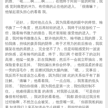
的唇。「呃……啊……啊……」在他终于向前一挺的时候，我
感 觉到痛楚的冲力。有些痛的止住他的进入。「很痛嘛？」
他皱起眉头担心的看着 我。
「还好。」我对他点点头，因为我看他的眼中的疼惜。翰
书换了一个角度， 然后再轻轻的进入，我终于比较放松了一
些，随着翰书微力的撞击，我才渐渐能 接受他的进入。于
是，我对翰书微微点头，默许他的用力。翰书吻上我的唇，又
怕我痛，持续的拨弄我的阴蒂，终于才用力的前后推动，我双
腿架在他的肩膀上， 完全使不了力，但是却能感受到一波波
的快感，还有翰书的温柔，终于，我们两 个都受不了的达到
高潮，他猛一挺身，趴在我胸前，然后不一会就立即抽出，将
保险套拿起丢掉。「我怕漏出来你会怀孕。」他很温柔的拿起
一旁的湿毛巾，然 后擦拭我的大腿内侧。「嗯。」完事后，
我反而不知道该怎么看他，因为我们彼 此的关系似乎有了新
注解。「痛嘛？」他看着我。「一点点啦。」我害羞的低头
回答。「我怕你很痛，因为我也是第一次，我怕我控制不
住。」他难得露出害羞 的表情，对我那么说着。「可是你好
像很有经验耶。」我讶异的看着他。「我都 跟你说过我没有
过经验啊，不然怎么会被笑。」他歪嘴一笑。「你跟我爸妈如
果 知道我们上床不知道会怎么样喔？」我担忧的问着。