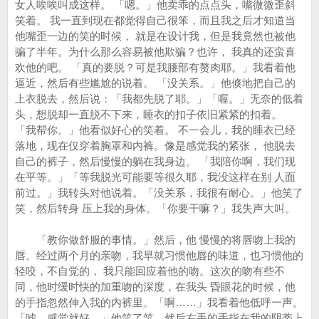
女人唉唉叫成这样。 「嗯。」他卖乖的点点头，嘴微微歪斜
笑着。 我一直到现在都觉得自己很笨，而且我之后才知道当
他嘴歪一边的笑的时候， 就是在设计我，但是我竟然也被他
骗了半年。为什么那么容易被他欺骗？也许， 我真的还蛮喜
欢他的吧。 「真的要脱？可是我腰部有赘肉耶。」我看着他
逼近，然后有些尴尬的说着。 「没关系。」他倏地把自己的
上衣脱去，然后说：「我都先脱了耶。」「喔。」无奈的低着
头，想脱却一直脱不下来，睡衣的扣子依旧紧紧的扣着。
「我帮你。」他看似好心的笑着。 不一会儿，我的睡衣已经
落地，现在仅穿着胸罩和内裤。像是感觉我的紧张， 他脱去
自己的裤子，然后慢慢的躺在我身边。 「我陪你啊，我们现
在平等。」「等我脱光可能要等很久耶，我没这样在别 人面
前过。」我转头对他说着。「没关系，我很有耐心。」他笑了
笑，然后转身 压上我的身体。「你要干嘛？」我失声大叫。
「教你做舒服的事情。」然后，他 慢慢的将唇吻上我的
唇。经过两个月的亲吻，我早就习惯他唇的味道，也习惯他的
轻咬，不自觉的， 我只能回应着他的吻。这次的吻有些不
同，他时缓时快的加重吻的深度，在我头 昏眼花的时候，他
的手指忽然伸入我的内裤里。「啊……」我看着他低呼一声。
「嘘，感觉就好。」他笑了笑，然后右手的手指在我的阴蒂上