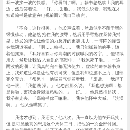
我一波接一波的快感。「你看到了啊。」翰书忽然凑上我的耳
边，然后笑着说。 「好……丢脸。」我低头说着。我现在才
知道翰书是故意在电视前面让我自己动 的。
「不会，这样很美。」他柔声说着，然后似乎不耐于我的
缓慢移动，他忽然 抱住我的腰臀，然后用手臂抱住我替我摇
晃，沙发的弹性让他使的力反弹的更加 用力，一阵阵的撞击
在我阴道深处。「啊……翰书……」我只能抓着他的手，随
着他摇摆。「我好喜欢听你高潮的时候喊我的名字。」他继续
用力，然后让我陷 入迷乱的高潮中。「我累死了啦。」一连
两波的高潮，让我真的完全都无法使力， 虚软的瘫在翰书身
上，我知道这样是让他有机可乘，但是我却也施不上力，腿部
完全无力。「很累？」他喘着气笑着看我。「废话。」我瞪了
他一眼。「我想洗 澡。」 他忽然那么说。「我也想洗啊，都
是你啦，害我全身湿湿粘粘的。」「好。」 他忽然抱起我，
我浴室走去。「郑翰书你干嘛啦。」我在他怀中大喊。「洗澡
啊。」 他又歪嘴笑了。
我这才想到，我还欠了他八次。我一直以为他在开玩笑，
但 是可见他真的想用这个周休二日，把他的十次全部讨回。