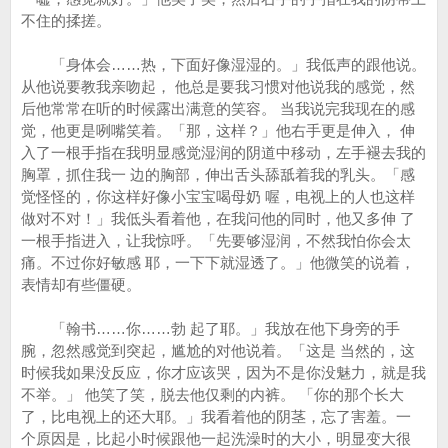
不住的揉搓。
「身体会……热，下面好像湿湿的。」我低声的跟他说。
从他说要教我亲吻起， 他总是要我习惯对他说我的感觉，然
后他常常在听的时候露出满意的笑容。 当我说完我现在的感
觉，他更是咧嘴笑着。「那，这样？」他右手更是伸入， 伸
入了一根手指在我明显感觉湿润的阴道中移动，左手褪去我的
胸罩，抓住我一 边的胸部，伸出舌头舔舐着我的乳头。「感
觉怪怪的，你这样好像小宝宝喝母奶 喔，电视上的人也这样
做对不对！」我低头看着他，在我问他的同时，他又多伸 了
一根手指进入，让我惊呼。「先要够湿润，不然我怕你会太
痛。不过你好敏感 耶，一下下就湿透了。」他微笑的说着，
表情却有些僵硬。
「翰书……你……勃 起了耶。」我放在他下身旁的手
腕，忽然感觉到突起，尴尬的对他说着。「这是 当然的，这
时候我如果没反应，你才应该哭，因为不是你没魅力，就是我
不举。」 他笑了笑，脱去他仅剩的内裤。 「你的那个长大
了，比电视上的还大耶。」我看着他的阴茎，忘了害羞。一
个原因是，比起小时候跟他一起洗澡时的大小，明显变大很