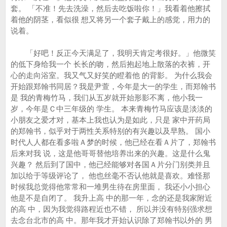
套。 「不准！先去洗澡，然后去吃饭啦你！」我看着他擦拭
着他的阴茎，看似很 想又将另一个套子戴上的感觉，用力的
说着。
「好吧！反正今天满足了，我明天肯定考很好。」他微笑
的低下身给我一个 长长的吻，然后抱起地上散落的衣裤，开
心的走向浴室。我又气又好笑的瞪着他 的背影。 为什么我会
开始跟郑翰书同居？我是尹萱，今年是大一的学生，而郑翰书
是 我的青梅竹马，我们从五岁就开始形影不离，他小我一
岁，今年是Ｃ中三年级的 学生。 本来青梅竹马应该是淡淡的
小朋友之爱才对，基本上我也认为是如此，只是 家中开药局
的郑翰书，似乎对于两性关系特别的有兴趣以及早熟。 国小
时代人人都在看多啦Ａ梦的时候，他已经在看Ａ片了，郑翰书
后来对我 说，这是他哥哥替他培养出来的兴趣。这是什么鬼
兴趣？ 然后到了国中，他已经能够对各国Ａ片分门别类并且
加以给于等级评论了， 他也丝毫不否认他就是喜欢。难怪那
时候我总觉得他常常和一堆男生待在房里面， 我还小小担心
他是不是自闭了。 我升上高 中的那一年，念的还是我家附近
的高 中，因为我觉得路程近也不错， 所以并没有特别强求想
去念台北市的高 中。那年我才开始认识除了郑翰书以外的 男