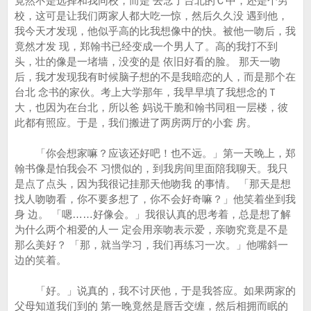
竟然不是选择和我同校，而是 去念了台北的Ｃ中，还是个男
校，这可是让我们两家人都大吃一惊，然后久久没 遇到他，
我今天才发现，他似乎高的比我想像中的快。被他一吻后，我
竟然才发 现，郑翰书已经变成一个男人了。高的我打不到
头，壮的像是一堵墙，没变的是 依旧好看的脸。 那天一吻
后，我才发现我有时候脑子想的不是我暗恋的人，而是那个在
台北 念书的家伙。考上大学那年，我早早填了我想念的Ｔ
大，也因为在台北，所以爸 妈说干脆和翰书同租一层楼，彼
此都有照应。于是，我们搬进了两房两厅的小套 房。
「你会想家嘛？应该还好吧！也不远。」第一天晚上，郑
翰书像是怕我会不 习惯似的，到我房间里面陪我聊天。我只
是点了点头，因为我很记挂那天他吻我 的事情。 「那天是想
找人吻吻看，你不要多想了，你不会好奇嘛？」他笑着坐到我
身 边。 「嗯……好像会。」我很认真的思考着，总是想了解
为什么两个相爱的人一 定会用亲吻表示爱，亲吻究竟是不是
那么美好？ 「那，就当学习，我们再练习一次。」他嘴斜一
边的笑着。
「好。」说真的，我不讨厌他，于是我答应。如果两家的
父母知道我们到的 第一晚竟然是唇舌交缠，然后相拥而眠的