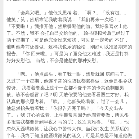
「会高兴吧。」他低头思考 着。「啊？」「没有啦。」
他笑了笑，然后靠近我吻着我说：「我们再来一次吧！」
「不要啦！」我推开他，然后躲避他的吻。我好像喜欢上他
了。不然，我不 会把自己交给他的。 翰书模拟考后已经过了
两个星期了，可是他完全没来烦我，可见是一定考的 不好，
谁叫他考前还要做。这样我也乐的轻松，刚好可以准备期末的
报告。「你 回来啦。」可是为了避免他太难过，我还是打算
好好安慰他。 当然，不会是他想的那种安慰。
「嗯。」他点点头，看了我一眼，然后就回 房间去了。
又过了一个星期，他连平常的性骚扰都懒得做，这倒是很令我
惊讶。 我看着餐桌上这个一点都不像平常的卡其色制服男
孩。该不会感冒了吧？明 天放假要陪他去看看医生才好。我
认真的那么思考着。「唉。」他低头吃着饭， 过了一会儿，
他忽然抬头看着我：「你报告弄完了吗？」「今天交出去
了。」我 开心的说着。上学期常常因为他闹着要做，所以很
多报告我都要赶到半夜才写的 完，这次真难得。「喔。」他
忽然又歪嘴微笑，让我心中警铃大作。当我们发生 关系后的
半年，我终于知道他歪嘴微笑的涵义，可是我总是不知道他做