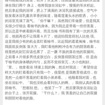
翰书抱着我到浴室，转开了水龙头，任由莲蓬头温热的水直接
淋在我们两个 身上，他将我放在浴缸中，慢慢的等水积起。
然后拿起我的浴球，挤上了满满的 沐浴乳搓揉成泡，空气中
散发着沐浴乳薰衣草香的味道，随着莲蓬头水的喷洒， 小小
的浴室充满了蒸气。「你干嘛？」虽然我们常做爱，但是我其
实很少仔细去 看翰书的身体。因为我总是带着一些些害羞，
所以总是半眯着眼叫着。而且当翰 书和我有了第一次的关系
后，他就再也不让我看Ａ片了，他说怕我觉得别人比他 强。
这是我很少有的机会直盯着翰书，比起我的遮遮掩掩，翰书在
我面前反倒落 落大方，我盯着他刚刚冲击有力的阴茎瞧着，
很显然此刻它应该也累了，正一蹶 不振的落在他的双腿间。
之前看Ａ片很多男优皮肤过白，反倒显得阴茎过黑，但 是由
于翰书的身体晒的均匀，反而不觉得突兀，大小也刚好。
「萱。」他拿着浴 球揉上我的胸，然后对我说：「希望你这
样大方的盯着看的只有我一个，很显然 是我教育很成功，你
竟然一点都不害羞的盯着我小弟弟看。」他顺着我对面，也
坐在浴缸中。「我也没机会看到别人的啊。」我很认真的看着
郑翰书。「想都别 想。」他笑了一下，然后要我坐在浴缸边
的台子上，张开双腿。「干什么？」我 害羞的让自己的双腿
和阴部对着他的脸。