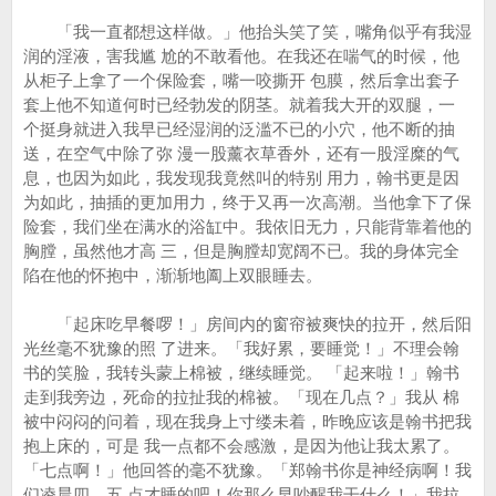
「我一直都想这样做。」他抬头笑了笑，嘴角似乎有我湿
润的淫液，害我尴 尬的不敢看他。在我还在喘气的时候，他
从柜子上拿了一个保险套，嘴一咬撕开 包膜，然后拿出套子
套上他不知道何时已经勃发的阴茎。就着我大开的双腿，一
个挺身就进入我早已经湿润的泛滥不已的小穴，他不断的抽
送，在空气中除了弥 漫一股薰衣草香外，还有一股淫糜的气
息，也因为如此，我发现我竟然叫的特别 用力，翰书更是因
为如此，抽插的更加用力，终于又再一次高潮。当他拿下了保
险套，我们坐在满水的浴缸中。我依旧无力，只能背靠着他的
胸膛，虽然他才高 三，但是胸膛却宽阔不已。我的身体完全
陷在他的怀抱中，渐渐地阖上双眼睡去。
「起床吃早餐啰！」房间内的窗帘被爽快的拉开，然后阳
光丝毫不犹豫的照 了进来。「我好累，要睡觉！」不理会翰
书的笑脸，我转头蒙上棉被，继续睡觉。 「起来啦！」翰书
走到我旁边，死命的拉扯我的棉被。「现在几点？」我从 棉
被中闷闷的问着，现在我身上寸缕未着，昨晚应该是翰书把我
抱上床的，可是 我一点都不会感激，是因为他让我太累了。
「七点啊！」他回答的毫不犹豫。「郑翰书你是神经病啊！我
们凌晨四、五 点才睡的吧！你那么早吵醒我干什么！」我拉