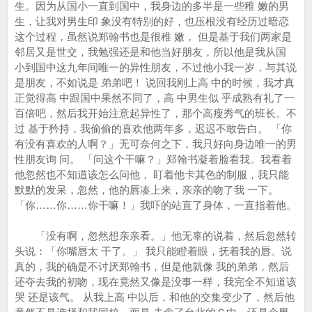
生。因为从国小一直到国中，我身边的多半是一些稚 嫩的男
生，让我对男生印 象没有特别的好，也压根没有经历过暗恋
这个过程，虽然说郑翰书也是很稚 嫩， 但是基于我们两家是
邻居又是世交，我勉强还是和他当好朋友，所以他是我从国
小到国中这九年间唯一的异性朋友，不过他小我一岁，与其说
是朋友，不如说是 弟弟吧！ 说回我刚上高 中的时候，我才真
正觉得高 中跟国中果然不同了，高 中男生似 乎成熟有礼了一
百倍吧，然后我开始注意起异性了，那个高瘦秀气的班长。不
过 基于矜持，我偷偷的喜欢他两年多，迟迟不敢告白。 「你
有没有喜欢的人啊？」无可奈何之下，我只好向身边唯一的男
性朋友询 问。 「问这个干嘛？」郑翰书凝着脸看我。我看着
他忽然也不知道该怎么问他， 盯着他卡其色的制服，我只能
默默的发呆，忽然，他的唇凑上来，亲亲的吻了我 一下。
「你……你……你干嘛！」我吓的站直了身体，一直指着他。
「没有啊，忽然想亲亲看。」他无辜的说着，然后忽然转
头说：「你嘴唇太 干了。」 我只能瞪着眼，抚着我的唇。说
真的，我的确是不讨厌郑翰书，但是他就像 我的弟弟，然后
还夺去我的初吻，现在竟然又像是没事一样，我完全不知道该
哭 还是该气。 从我上高 中以后，和他的交集变少了，然后他