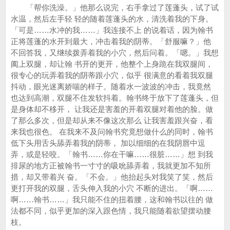
「帮你洗澡。」他那么说完，右手拿过了莲蓬头，试了试
水温，然后左手轻 轻的随着莲蓬头的水，清洗着我的下身。
「可是……水冲的我……」我连接不上 的说着话，因为翰书
正将莲蓬的水开到最大，冲击着我的阴蒂。「舒服嘛？」他
不回答我，又继续拨弄着我的小穴，然后问着。「嗯。」我想
阖上双腿，却让翰 书开的更开，他整个上身跪在我双腿间，
很专心的玩弄着我的阴蒂跟小穴，似乎 很满意的看着我双腿
抖动，眼光迷离娇喘的样子。随着水一波波的冲击，我竟然
也达到高潮，双腿不住发软抖着。翰书终于放下了莲蓬头，但
是身体却不移开， 让我还是害羞的开着双腿对着他的脸。做
了那么多次，但是却从来不像这次那么 让我害羞跟兴奋，看
来我也很色。 在我来不及问翰书究竟想做什么的同时，翰书
低下头用舌头舔弄着我的阴蒂， 加以细细的在我阴唇中逗
弄，或是轻咬。「翰书……你在干嘛……很脏……」想 到我
排尿的地方正被翰书一寸寸的吸吮舔弄着，我就更加不知所
措，却又带着兴 奋。「不会。」他抬起头对我笑了笑，然后
更打开我的双腿，舌头伸入我的小穴 不断的进出。「啊……
啊……翰书……」我只能不住的扭着腰，这和翰书以往的 做
法都不同，似乎更加的深入跟色情，我只能随着欲望摆动腰
枝。