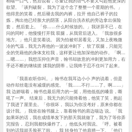
稍喘一口气，然后说着，尽量让我的语气不要又勾起他更深的
欲望。「谈判破裂， 我为了这个念了整整一个星期的书。」
他得意的笑着，然后褪去我的内裤，拉开 他自己裤子的拉
炼，掏出他已经胀大的阴茎，从阳台洗衣机的旁边拿出保险
套， 然后套上。「你……什么时候放的。」我讶异不已，在
问的同时，他慢慢打开我 双腿，从我背后进入。「我放很多
地方。」他只是笑着说。 因为怕被邻居看见，又加上夜晚微
冷的气温，我无力再他的一波波冲刺下， 软了双腿，只能完
全的凭藉他的身体支柱我，这样更让他加深他的动作。「啊…
…嗯……」我想压抑住声音，翰书却故意的冲刺更加用力，右
手还不断的继续搓 揉我的阴蒂，让我终于忍不住叫了起来。
「我喜欢听你叫。」翰书在我耳边小小 声的说着，但是
动作却丝毫没有减缓的感觉。「我……不行……了。啊……」
我 边娇喘着，翰书也最后用力的一挺，用他低低的嗓音，嘶
吼了一声。 结束后，我无力的只能倚着他，他笑了笑，抱起
了我进了屋里去。「你很坏， 我以为你没考好，原来你都在
设计我。」我坐在翰书腿上，靠着翰书的肩边喘边 说。「我
如果坏的话，我在成绩单发下的那天我就做了，我为了等你弄
完报告， 忍到我都快爆炸了。」他低头对我说。「呼。被看
到的话我就丢脸死了啦。」我 转身拍了他肩膀一下。「他们