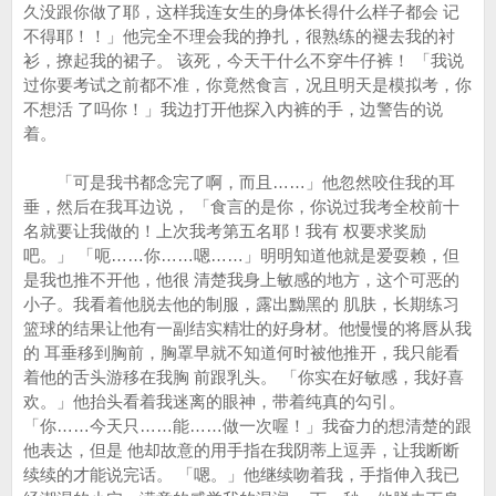
久没跟你做了耶，这样我连女生的身体长得什么样子都会 记
不得耶！！」他完全不理会我的挣扎，很熟练的褪去我的衬
衫，撩起我的裙子。 该死，今天干什么不穿牛仔裤！ 「我说
过你要考试之前都不准，你竟然食言，况且明天是模拟考，你
不想活 了吗你！」我边打开他探入内裤的手，边警告的说
着。
「可是我书都念完了啊，而且……」他忽然咬住我的耳
垂，然后在我耳边说， 「食言的是你，你说过我考全校前十
名就要让我做的！上次我考第五名耶！我有 权要求奖励
吧。」 「呃……你……嗯……」明明知道他就是爱耍赖，但
是我也推不开他，他很 清楚我身上敏感的地方，这个可恶的
小子。我看着他脱去他的制服，露出黝黑的 肌肤，长期练习
篮球的结果让他有一副结实精壮的好身材。他慢慢的将唇从我
的 耳垂移到胸前，胸罩早就不知道何时被他推开，我只能看
着他的舌头游移在我胸 前跟乳头。 「你实在好敏感，我好喜
欢。」他抬头看着我迷离的眼神，带着纯真的勾引。
「你……今天只……能……做一次喔！」我奋力的想清楚的跟
他表达，但是 他却故意的用手指在我阴蒂上逗弄，让我断断
续续的才能说完话。 「嗯。」他继续吻着我，手指伸入我已