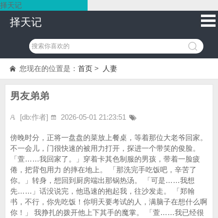
择天记
择天记
您现在的位置是：
首页
>
人妻
男友弟弟
[db:作者]
2026-05-01 21:23:51
傍晚时分，正将一盘盘的菜放上餐桌，等着那位大老爷回家。
不一会儿，门很快速的被用力打开，探进一个带笑的俊脸。
「萱……我回家了。」穿着卡其色制服的男孩，带着一脸疲
倦，把背包用力 的摔在地上。 「那洗完手吃饭吧，辛苦了
你。」转身，想回到厨房端出那锅热汤。 「可是……我想
先……」话没说完，他迅速的抱起我，往沙发走。 「郑翰
书，不行，你先吃饭！你明天要考试的人，满脑子在想什么啊
你！」 我挣扎的拨开他上下其手的魔掌。 「萱……我已经很