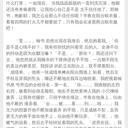
什么打算， 一如现在。 当我战战兢兢的一直到洗完澡，他都
还没有来偷袭我，让我担心自己是不是 太不信任他了。郑翰
书，抱歉耶，我怎么会那么不信任你呢？半夜在阳台晾衣服，
看着四周的灯火几乎都要熄了，只有我会在凌晨两点晾衣服
吧！
「萱……」翰书 忽然出现在我身后，然后抱着我。「你
是不是心情不好？」我有些担忧的问着背 后的人。全身不住
的抖动是因为在啜泣嘛？「不是。」「那你？」我还没问下
去， 他忽然就从我睡衣的下摆伸进右手手指，一点都不陌生
的直达内裤里层。我惊讶 的趴立在阳台上，双手撑着阳台。
「成绩单。」他将一张成绩单摊在阳台围墙上 粘着，然后左
手轻逗弄我的乳头，嘴还不断地在我耳边啮咬着。我瞪视着翰
书座 号旁边的全校排名－第一名。 「你……」我狼狈的左挡
右挡，被看到会很丢脸耶。他右手忽然更伸入我的 小穴继续
拨弄，让我有些腿软，只得半倚在墙边，半靠在他身上，任由
他不断的 搔弄着。「会……被……看……到……啦……」我
无力的想拨开他不断加速拨弄 的手指，只是成效不彰，反而
更无力的将手放在他手上，任由他不断玩弄。 「不管。」他
赌气的说着，然后左手轻轻扯着我的乳头。「进房在说。」我