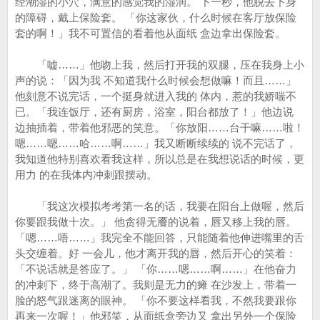
经潮湿的小穴，满意的感觉我的湿润。 下一秒，他脱去下身
的障碍，戴上保险套。 「你这家伙，什么时候在客厅放保险
套的啊！」我不可置信的看着他从面纸 盒边拿出保险套。
「嘘……」他吻上我，然后打开我的双腿，压在我身上小
声的说：「因为我 不知道我什么时候会想做嘛！而且……」
他刻意不说完话，一个挺身就进入我的 体内，惹的我娇喘不
已。「我连饭厅，还有厨房，浴室，阳台都放了！」他边说
边抽插着，带着他邪恶的笑意。「你放阳……台干嘛……啦！
嗯……嗯……哈……啊……」我又断断续续的 说不完话了，
我知道他特别喜欢看我这样，所以总是在我想说话的时候，更
用力 的在我体内冲刺跟摆动。
「我这次模拟考考第一名的话，我要在阳台上做喔，然后
你要跟我做十次。」 他贪得无餍的说着，唇又移上我的唇。
「嗯……唔……」我完全不能回答，只能随着他伸进嘴里的舌
头交缠着。好 一会儿，他才离开我的唇，然后开心的笑着：
「不说话就是答应了。」 「你……嗯……啊……」在他奋力
的冲刺下，终于高潮了。我则是无力的瘫 在沙发上，带着一
脸的怒气跟迷离的眼神。 「你不要这样看我，不然我要跟你
再来一次喔！」他邪笑，从面纸盒旁边又 拿出另外一个保险