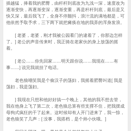
插越猛，捧着我的肥臀，由杆杆到底改为九浅一深，速度改为
逐渐变快，再逐渐变深，逐渐变重，再是杆杆到底，最后是又
快又深，最后我飞了，全身不停颤抖，浪汁流的满地都是，可
他依然予取予求，三下两下就把瘫痪在地的我弄的浑身发浪。
[ 老婆，老婆，刚才我被公园看门的逮着了，你那边怎样
了。] 老公的声音传来时，我正骑在老家伙的身上放荡的摇
着。
[ 老公……你先回家……明天跟你说……我现在……有
事……] 说完我就挂了电话。
老色狼嘲笑我是个偷汉子的荡妇，我摇着肥臀叫道[ 我是
荡妇，我是荡妇。
] 我现在只想和他好好搞一个晚上，其他的我不想去管，
我在他身上飞了第二次，老色狼总算有些支撑不住，把我摆成
母狗式疯狂的干了起来。这时候却有人开门进来了，我一惊，
老色狼笑了几声：[ 没事，我搭档，是个帅小伙哦。]