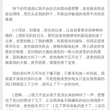
跨下的空虚感让我不由自主的摆动着肥臀，老色狼居然还
挺会调情，用舌头在我的脖子，耳垂这些敏感的地带不停的添
嗅着。
[ 小淫娃，别着急，把头转过来，让叔叔看看你添棒棒的
骚样。] 我听话的转过头，看到这老色狼猥琐的脸迅速的凑了
过来，贪婪的吻上了我的嘴唇，有股很浓的烟味，但我还是将
香舌吐出，老色狼抓住机会，狠狠的吸吮起来，两人就这样贪
婪的舌吻着，直到我的大腿处感觉到一根火热滚烫的东西袭
来，我刺激的大叫了一声。老色狼终于忍不住了，滚烫的阳具
顺着我的大腿，挤开阴唇，缓缓的滑了进来。
我的浪叫声几乎吊在了嗓子眼，只要等到他一杆到底，我
就毫不保留的浪叫出来，可老色狼滚烫的龟头只是在我滑腻的
洞口稍稍进入了少许，就停止了下一步的动作。
[ 恩啊……] 我几乎是从骨子里浪出来的呻吟了一声，肥臀
也下意识的摆动了几下，正当我准备不顾廉耻的说出插我两个
字的时候，老色狼先开口了：[ 忘了带你准备的套子了。] 说话