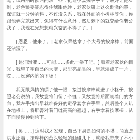
缝，试用的时候叫的浪一些，把避孕套握在手里，最好让他看
到，老色狼要能忍得住我跟他姓，老家伙碰上这么刺激的事，
保证就一分钟的料，不过没关系，我在外面的小树林等你，你
跟他弄完就出来，免得有什么意外，然后剩下的就交给你老公
我了，我现在光想想就兴奋的不得了了。]
[ 恩恩，他来了。] 老家伙果然拿了个大号的按摩棒，前面
还沾湿了。
[ 是润滑液……可能……多此一举了吧。] 顺着老家伙的目
光，我望了望自己的大腿，那里亮晶晶的，早就湿成了一片，
哎……没穿内裤的下场！
我无限风情的瞟了他一眼，接过按摩棒就进了小格子。按
照老公说的，我故意将门留了个缝，又故意将后面朝着门的方
向，我左手掏出早就准备好的避孕套拿在手里，然后整个人趴
在地板上，将肥臀对着门缝高高的翘起，右手拿着按摩棒，从
下面慢慢伸到跨下。
[ 奥……] 这时我才发现，自己下身是如何的不堪，简直是
洪水泛滥，按摩棒的凸头轻轻的触碰几下，就给我带来了不小