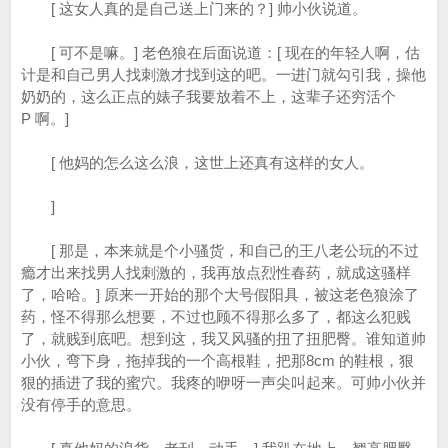
[ 这女人真的是自己送上门来的？] 帅小伙说道。
[ 可不是嘛。] 老色狼在后面说道：[ 现在的年轻人啊，估
计是和自己男人找刺激才找到这的吧。一进门就勾引我，操他
奶奶的，这么正点的婊子我要放着不上，这辈子还穷活个
P 啊。]
[ 他妈的怎么这么浪，这世上还真有这样的女人。
]
[ 那是，本来就是个小骚货，和自己的王八老公玩的不过
瘾才出来找男人找刺激的，我再放点烈性春药，就成这骚样
了，哈哈。] 原来一开始的那个大号假阳具，被这老色狼涂了
药，怪不得那么想要，不过也顾不得那么多了，都这么犯贱
了，就贱到底吧。想到这，我又风骚的扭了扭肥臀。谁知道帅
小伙，弯下身，拖掉我的一个高根鞋，把那8cm 的鞋根，狠
狠的插进了我的蜜穴。我疼的咿呀一声尖叫起来。可帅小伙并
没有停手的意思。