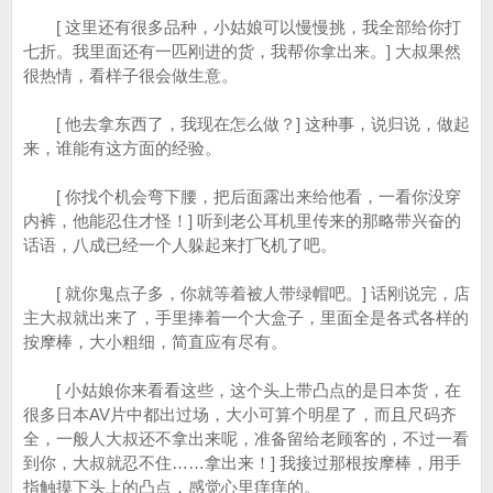
[ 这里还有很多品种，小姑娘可以慢慢挑，我全部给你打
七折。我里面还有一匹刚进的货，我帮你拿出来。] 大叔果然
很热情，看样子很会做生意。
[ 他去拿东西了，我现在怎么做？] 这种事，说归说，做起
来，谁能有这方面的经验。
[ 你找个机会弯下腰，把后面露出来给他看，一看你没穿
内裤，他能忍住才怪！] 听到老公耳机里传来的那略带兴奋的
话语，八成已经一个人躲起来打飞机了吧。
[ 就你鬼点子多，你就等着被人带绿帽吧。] 话刚说完，店
主大叔就出来了，手里捧着一个大盒子，里面全是各式各样的
按摩棒，大小粗细，简直应有尽有。
[ 小姑娘你来看看这些，这个头上带凸点的是日本货，在
很多日本AV片中都出过场，大小可算个明星了，而且尺码齐
全，一般人大叔还不拿出来呢，准备留给老顾客的，不过一看
到你，大叔就忍不住……拿出来！] 我接过那根按摩棒，用手
指触摸下头上的凸点，感觉心里痒痒的。