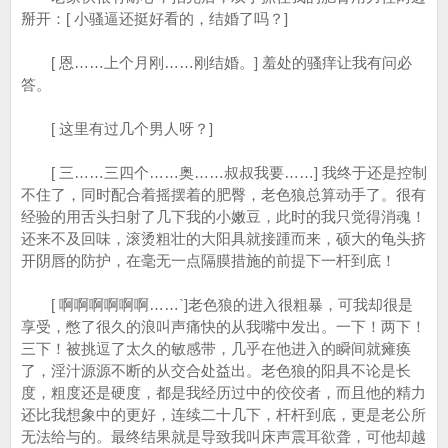
掰开：[ 小骚逼还挺好看的，结婚了吗？]
[ 恩……上个月刚……刚结婚。] 羞处的骚痒让我有问必
答。
[ 这里有过几个男人呀？]
[ 三……三四个……奥……叔叔我要……] 我终于还是控制
不住了，同时配合着摇摆着的肥臀，老色狼总算动手了。很有
经验的用舌头扫射了几下我的小嫩豆，此时的我只觉得消魂！
还来不及回味，滚烫粗壮的大阳具就接踵而来，硕大的龟头挤
开阴唇的防护，在毫无一点隔膜措施的前提下一杆到底！
[ 啊啊啊啊啊啊……`]老色狼的进入很粗暴，可我却很是
享受，憋了很久的浪叫声痛快的从我嘴中发出。一下！两下！
三下！被挑逗了太久的敏感带，几乎在他进入的瞬间就瘫痪
了，淫汁源源不断的从交合处益出。老色狼的阳具不论是长
度，粗度还是硬度，都是我经历过中的佼佼者，而且他的精力
还比我想象中的更好，连续二十几下，杆杆到底，更是老公所
无法给与的。最终结果就是导致我叫床声震耳欲聋，可他却越