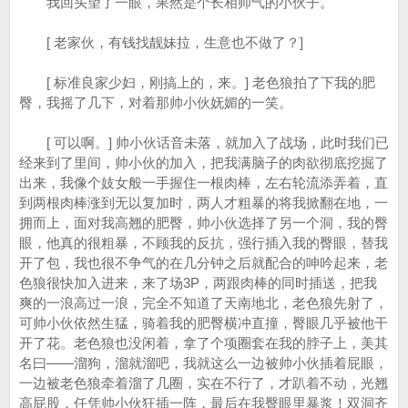
我回头望了一眼，果然是个长相帅气的小伙子。
[ 老家伙，有钱找靓妹拉，生意也不做了？]
[ 标准良家少妇，刚搞上的，来。] 老色狼拍了下我的肥
臀，我摇了几下，对着那帅小伙妩媚的一笑。
[ 可以啊。] 帅小伙话音未落，就加入了战场，此时我们已
经来到了里间，帅小伙的加入，把我满脑子的肉欲彻底挖掘了
出来，我像个妓女般一手握住一根肉棒，左右轮流添弄着，直
到两根肉棒涨到无以复加时，两人才粗暴的将我掀翻在地，一
拥而上，面对我高翘的肥臀，帅小伙选择了另一个洞，我的臀
眼，他真的很粗暴，不顾我的反抗，强行插入我的臀眼，替我
开了包，我也很不争气的在几分钟之后就配合的呻吟起来，老
色狼很快加入进来，来了场3P，两跟肉棒的同时插送，把我
爽的一浪高过一浪，完全不知道了天南地北，老色狼先射了，
可帅小伙依然生猛，骑着我的肥臀横冲直撞，臀眼几乎被他干
开了花。老色狼也没闲着，拿了个项圈套在我的脖子上，美其
名曰——溜狗，溜就溜吧，我就这么一边被帅小伙插着屁眼，
一边被老色狼牵着溜了几圈，实在不行了，才趴着不动，光翘
高屁股，任凭帅小伙狂插一阵，最后在我臀眼里暴浆！双洞齐