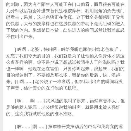
的刺激，因为有个陌生人可能正在门口偷看，而且很有可能在
几分钟以后就会冲进来替代这根按摩棒。我用眼角的余光朝门
缝看去，果然，这老色狼正在偷窥。这下我全身都感到了异常
的快感，大号的按摩棒也在这股快感的带动下毫无阻碍的进入
了我的体内。果然是日本货，凸头进入的瞬间居然让我差点忍
不住叫出声来。
[ 叫啊，老婆，快叫啊，叫给我听也顺便叫给老色狼听，
别忘了我们今天的目的，我们就是为了让他插入你身体才搞这
么多花样的啊。你不是也说了想试试被陌生人干的滋味吗？我
也一样啊，他现在还在害怕，只要你叫起来，浪起来，我们的
目的就达到了。不要顾及那么多，我是你的后盾，快，浪起
来。] [ 啊……] 老公说了一堆废话，但在我叫出声的瞬间就没
了声音，估计安心的在打他的飞机吧。
[ 啊……啊……] 我风骚的浪叫了起来，虽然声音不大，但
足够的惹人犯罪，老公经常说我的叫声，就是用来被人强奸
的，这次我就试试他说的准不准咯。
[ 吱……][啊……] 按摩棒开关按动后的声音和我高亢的淫