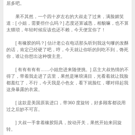
居多吧。
果不其然，一个四十岁左右的大叔走了过来，满脸媚笑
道：[ 小姐，需要些什么吗？] 态度还算诚恳，相貌嘛，也不算
太猥琐，年轻时候应该也还不赖，今天便宜你了！
[ 有橡胶的吗？] 估计老公在电话那头听到我这句嗲的发酥
的话，肯定已经硬了吧，哼，今天就让你听的到吃不到，馋死
你，谁让你想出这种馊主意。
[ 有有有有有……小姐您进来随便挑。] 店主大叔热情的不
得了，带着我走进了店里，果然是琳琅满目，光看着就让我脸
都羞红了，不行，今天我是小色女，看下就脸红，哪对得起我
这身暴露的衣裳。
[ 这款是美国原装进口，带360 度旋转，好多顾客都说用
过之后妙不可言。
] 大叔一手拿着橡胶阳具，按动开关，果然开始来回旋
转。