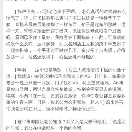
[ 快蹲下去，让那老色狼下手啊。] 老公说话的时候都有点
喘气了，哼，打飞机有那么爽吗？不过我还是一转身弯下了
腰，直接从最底层随便掏了一样东西，裙子是超短的那种，这
样一来，臀部肯定全部露了出来，就让你这老色狼看个过瘾
吧，看到忍不住了最好。我故意在下面捣鼓了一翻，可身后始
终没什么反映，这才起身，回头看到店主大叔的跨下早支起了
一顶大帐篷，一个手还时不时碰几下。多少带了点失望，难得
放荡一回，居然还没得手，心里还挺不舒服的。
[ 啊啊……这个也是新款。] 店主大叔指着我手里的小瓶子
道：[ 我建议小姑娘这种V5药水和边上的A6一起打包，如果你
老公一晚上只能一两次，用了这种V5，马上重整雄风。A6则
是你自己用，用过之后会特别敏感，特别的需要男人的滋润。
嘿嘿，小两口在一起，要的就是激情，你和你老公都是多姿多
采的年青人啊，只是，你老公怎么不和你一起来？] 原来是害
怕我老公就在附近，怪不得刚才那样还假正经。
[ 这种事哪能让老公知道？我又不是买来和他用。] 说这话
的时候，老公在电话那头一个劲的夸我。