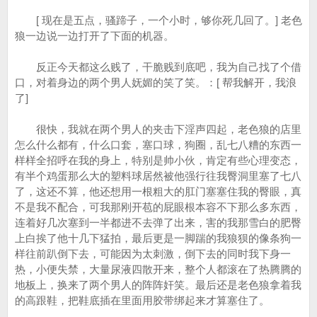
[ 现在是五点，骚蹄子，一个小时，够你死几回了。] 老色
狼一边说一边打开了下面的机器。
反正今天都这么贱了，干脆贱到底吧，我为自己找了个借
口，对着身边的两个男人妩媚的笑了笑。：[ 帮我解开，我浪
了]
很快，我就在两个男人的夹击下淫声四起，老色狼的店里
怎么什么都有，什么口套，塞口球，狗圈，乱七八糟的东西一
样样全招呼在我的身上，特别是帅小伙，肯定有些心理变态，
有半个鸡蛋那么大的塑料球居然被他强行往我臀洞里塞了七八
了，这还不算，他还想用一根粗大的肛门塞塞住我的臀眼，真
不是我不配合，可我那刚开苞的屁眼根本容不下那么多东西，
连着好几次塞到一半都进不去弹了出来，害的我那雪白的肥臀
上白挨了他十几下猛拍，最后更是一脚踹的我狼狈的像条狗一
样往前趴倒下去，可能因为太刺激，倒下去的同时我下身一
热，小便失禁，大量尿液四散开来，整个人都滚在了热腾腾的
地板上，换来了两个男人的阵阵奸笑。最后还是老色狼拿着我
的高跟鞋，把鞋底插在里面用胶带绑起来才算塞住了。