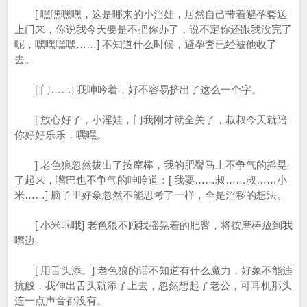
[ 嘿嘿嘿嘿，这是哪来的小淫娃，居然自己带着避孕套送
上门来，你说我今天要是不把你办了，说不定你还跟我没完了
呢，嘿嘿嘿嘿……] 不知道什么时候，避孕套已经被他收了
去。
[ 门……] 我呻吟着，好不容易挤出了这么一个字。
[ 放心好了，小淫娃，门我刚才就全关了，叔叔今天就陪
你好好乐乐，嘿嘿。
] 老色狼忽然拔出了按摩棒，我的肥臀马上不争气的摇晃
了起来，嘴巴也不争气的呻吟道：[ 我要……叔……叔……小
米……] 脑子里好象忽然不能思考了一样，全是淫秽的想法。
[ 小米乖哦] 老色狼不顾我摇晃着的肥臀，将按摩棒放到我
嘴边。
[ 用舌头添。] 老色狼的话不知道有什么魔力，好象不能违
抗般，我伸出舌头就添了上去，忽然想起了老公，可耳机那头
连一点声音都没有。