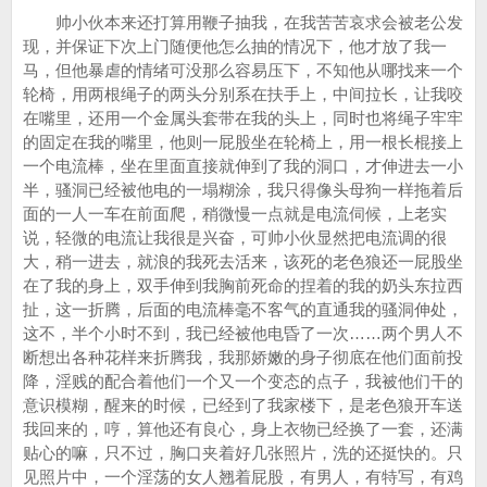
帅小伙本来还打算用鞭子抽我，在我苦苦哀求会被老公发
现，并保证下次上门随便他怎么抽的情况下，他才放了我一
马，但他暴虐的情绪可没那么容易压下，不知他从哪找来一个
轮椅，用两根绳子的两头分别系在扶手上，中间拉长，让我咬
在嘴里，还用一个金属头套带在我的头上，同时也将绳子牢牢
的固定在我的嘴里，他则一屁股坐在轮椅上，用一根长棍接上
一个电流棒，坐在里面直接就伸到了我的洞口，才伸进去一小
半，骚洞已经被他电的一塌糊涂，我只得像头母狗一样拖着后
面的一人一车在前面爬，稍微慢一点就是电流伺候，上老实
说，轻微的电流让我很是兴奋，可帅小伙显然把电流调的很
大，稍一进去，就浪的我死去活来，该死的老色狼还一屁股坐
在了我的身上，双手伸到我胸前死命的捏着的我的奶头东拉西
扯，这一折腾，后面的电流棒毫不客气的直通我的骚洞伸处，
这不，半个小时不到，我已经被他电昏了一次……两个男人不
断想出各种花样来折腾我，我那娇嫩的身子彻底在他们面前投
降，淫贱的配合着他们一个又一个变态的点子，我被他们干的
意识模糊，醒来的时候，已经到了我家楼下，是老色狼开车送
我回来的，哼，算他还有良心，身上衣物已经换了一套，还满
贴心的嘛，只不过，胸口夹着好几张照片，洗的还挺快的。只
见照片中，一个淫荡的女人翘着屁股，有男人，有特写，有鸡