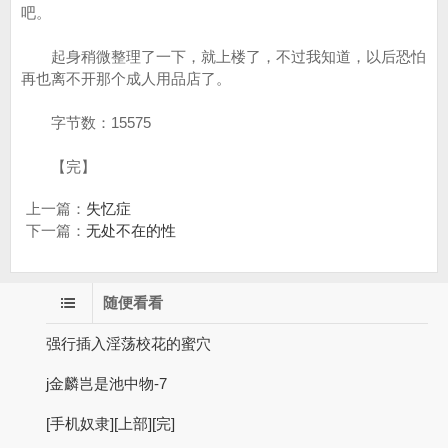
吧。
起身稍微整理了一下，就上楼了，不过我知道，以后恐怕
再也离不开那个成人用品店了。
字节数：15575
【完】
上一篇：
失忆症
下一篇：
无处不在的性
随便看看
强行插入淫荡校花的蜜穴
j金麟岂是池中物-7
[手机奴隶][上部][完]