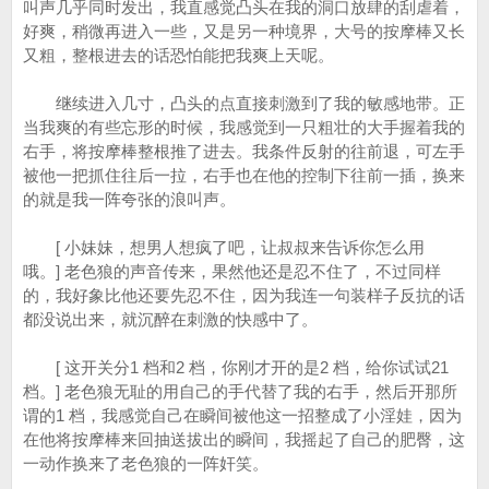
叫声几乎同时发出，我直感觉凸头在我的洞口放肆的刮虐着，
好爽，稍微再进入一些，又是另一种境界，大号的按摩棒又长
又粗，整根进去的话恐怕能把我爽上天呢。
继续进入几寸，凸头的点直接刺激到了我的敏感地带。正
当我爽的有些忘形的时候，我感觉到一只粗壮的大手握着我的
右手，将按摩棒整根推了进去。我条件反射的往前退，可左手
被他一把抓住往后一拉，右手也在他的控制下往前一插，换来
的就是我一阵夸张的浪叫声。
[ 小妹妹，想男人想疯了吧，让叔叔来告诉你怎么用
哦。] 老色狼的声音传来，果然他还是忍不住了，不过同样
的，我好象比他还要先忍不住，因为我连一句装样子反抗的话
都没说出来，就沉醉在刺激的快感中了。
[ 这开关分1 档和2 档，你刚才开的是2 档，给你试试21
档。] 老色狼无耻的用自己的手代替了我的右手，然后开那所
谓的1 档，我感觉自己在瞬间被他这一招整成了小淫娃，因为
在他将按摩棒来回抽送拔出的瞬间，我摇起了自己的肥臀，这
一动作换来了老色狼的一阵奸笑。