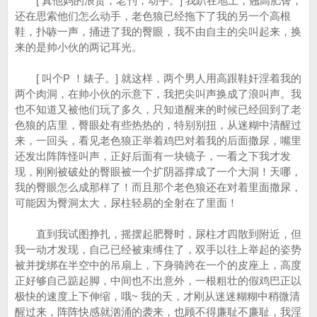
[ 真他妈的浪货，老刊，动手。] 我趴在地上，翘高肥臀，
还在思索他们怎么动手，老色狼已经拖下了我的另一个高根
鞋，扑哧一声，捅进了我的臀眼，我不由自主的尖叫起来，换
来的是帅小伙的两记耳光。
[ 叫个P ！婊子。] 就这样，两个男人用高跟鞋奸淫着我的
两个肉洞，在帅小伙的示意下，我把尖叫声换成了浪叫声。我
也不知道又被他们玩了多久，只知道醒来的时候已经回到了老
色狼的店里，臀眼处有些热热的，特别别扭，从迷糊中清醒过
来，一回头，看见老色狼正举着鸡巴对着我的后面撒尿，嘴里
还发出阵阵怪叫声，正好后面有一块镜子，一看之下我才发
现，刚刚被破处的臀眼被一个扩阴器撑成了一个大洞！天哪，
我的臀眼怎么成那样了！而且那个老色狼还在对着里面撒尿，
可能因为臀洞太大，尿柱轻易的全射在了里面！
直到我试图挣扎，摇摆起肥臀时，尿柱才四散到附近，但
我一动才发现，自己已经被束缚住了，双手以往上举起的姿势
被并拢绑在半空中的吊扇上，下身骑跨在一个的皮座上，高度
正好够自己踮起脚，中间也不出意外，一根粗壮的假鸡巴正以
极快的速度上下伸缩，哦~ 我的天，才刚从迷迷糊糊中稍微清
醒过来，阵阵快感就汹涌的袭来，也顾不得廉耻不廉耻，我淫