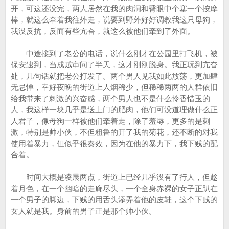
开，可这还没完，两人居然在我的肉洞和臀眼中个塞一个按摩
棒，就这么牵着我往外走，说要到野外好好调教我这只母狗，
我没反抗，反而有些亢奋，就这么被他们牵到了外面。
中途接到了老公的电话，说什么刚才在公园里打飞机，被
保安逮到，当成贼审问了半天，这才刚刚脱身。我正玩到亢奋
处，几句话就把老公打发了。两个男人见我如此放荡，更加肆
无忌惮，幸好夜晚的街道上人烟稀少，但稀稀两两的人群依旧
给我带来了刺激的兴奋感，两个男人也不是什么怜香惜玉的
人，我这样一块几乎是送上门的肥肉，他们可没道理做什么正
人君子，像母狗一样被他们牵着走，除了羞辱，更多的是刺
激，特别是帅小伙，不但粗鲁的开了我的菊花，还不断的对我
使用着暴力，但似乎很奏效，因为在他的暴力下，我下贱的配
合着。
时间大概是凌晨两点，街道上已经几乎没有了行人，但趁
着月色，在一个幽暗的走廊尽头，一个全身赤裸的女子正趴在
一个男子的脚边，下贱的用舌头添弄着他的皮鞋，这个下贱的
女人就是我。身前的男子正是那个帅小伙。