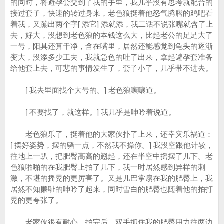
的同时，将避孕套交到了我的手里，我几乎没有思考就配合的
接过套子，快速的转过身来，老色狼挺着他怒气腾腾的鸡吧看
着我，又蹦出两个字[ 添它] 添就添，我二话不说张嘴就含了上
去，好大，没想到老色狼的本钱这么大，比起老公的足足大了
一号，阳具还算干净，含在嘴里，居然还能感觉到龟头的逐渐
变大，没添多少工夫，我就急色的吐了出来，拿起避孕套准备
给他套上去，可悲的事情发生了，套子小了，几乎带不进去。
[ 我去里面找个大号的。] 老色狼嚷嚷道。
[ 不要找了，就这样。] 我几乎是呻吟着说道。
老色狼乐了，挺着他的大家伙扑了上来，还幸灾乐祸道：
[ 摆好姿势，摆的骚一点，不然我不操你。] 我没空跟他计较，
往地上一趴，把肥臀高高的翘起，还在半空中摇摆了几下。老
色狼啪啪的在我肥臀上拍了几下，我一时居然感到异样的刺
激，不堪的摇晃的更厉害了。又是几巴掌扇在我的肥臀上，我
居然不知廉耻的呻吟了起来，同时雪白的肥臀也随着他的拍打
晃的更夸张了。
老家伙很有耐心，拍完后，双手抓住我的肥臀用力往两边