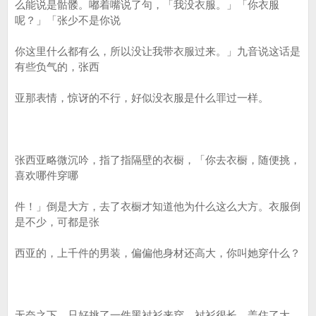
么能说是骷髅。嘟着嘴说了句，「我没衣服。」「你衣服
呢？」「张少不是你说
你这里什么都有么，所以没让我带衣服过来。」九音说这话是
有些负气的，张西
亚那表情，惊讶的不行，好似没衣服是什么罪过一样。
张西亚略微沉吟，指了指隔壁的衣橱，「你去衣橱，随便挑，
喜欢哪件穿哪
件！」倒是大方，去了衣橱才知道他为什么这么大方。衣服倒
是不少，可都是张
西亚的，上千件的男装，偏偏他身材还高大，你叫她穿什么？
无奈之下，只好挑了一件黑衬衫来穿，衬衫很长，盖住了大