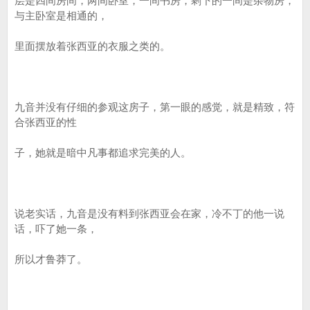
层是四间房间，两间卧室，一间书房，剩下的一间是杂物房，
与主卧室是相通的，
里面摆放着张西亚的衣服之类的。
九音并没有仔细的参观这房子，第一眼的感觉，就是精致，符
合张西亚的性
子，她就是暗中凡事都追求完美的人。
说老实话，九音是没有料到张西亚会在家，冷不丁的他一说
话，吓了她一条，
所以才鲁莽了。