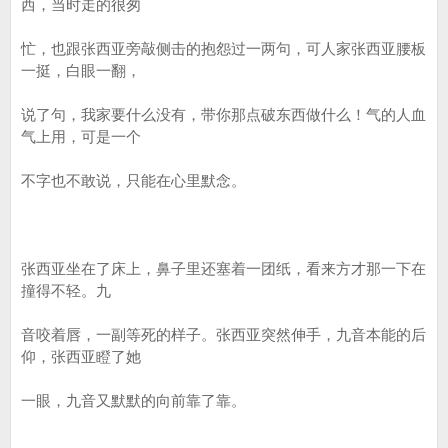
西，当时走的很匆
忙，也跟张西亚旁敲侧击的抱怨过一两句，可人家张西亚腰板
一挺，白眼一翻，
说了句，我家要什么没有，带你那点破东西做什么！气的人血
气上用，可是一个
不字也不敢说，只能在心里默念。
张西亚坐在了床上，鼻子里还塞着一团纸，看来方才那一下在
撞得不轻。九
音咬着唇，一副等死的样子。张西亚突然伸手，九音本能的后
仰，张西亚瞪了她
一眼，九音又默默的向前靠了靠。