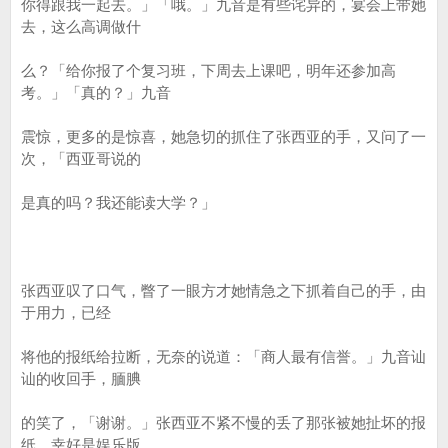
你得跟我一起去。」「哦。」九音是有些诧异的，宴会上带她
去，这么高调做什
么？「给你报了个复习班，下周去上课吧，明年还参加高
考。」「真的？」九音
震惊，更多的是惊喜，她急切的抓住了张西亚的手，又问了一
次，「西亚哥说的
是真的吗？我还能读大学？」
张西亚叹了口气，瞥了一眼方才她情急之下抓着自己的手，由
于用力，已经
将他的报纸给拉断，无奈的说道：「商人最有信誉。」九音讪
讪的收回手，腼腆
的笑了，「谢谢。」张西亚不紧不慢的丢了那张被她扯坏的报
纸，幸好是娱乐版，