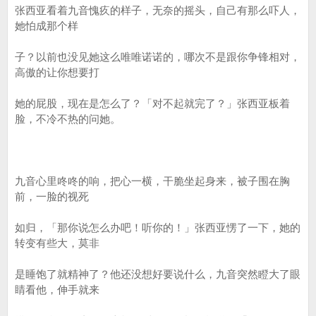
张西亚看着九音愧疚的样子，无奈的摇头，自己有那么吓人，
她怕成那个样
子？以前也没见她这么唯唯诺诺的，哪次不是跟你争锋相对，
高傲的让你想要打
她的屁股，现在是怎么了？「对不起就完了？」张西亚板着
脸，不冷不热的问她。
九音心里咚咚的响，把心一横，干脆坐起身来，被子围在胸
前，一脸的视死
如归，「那你说怎么办吧！听你的！」张西亚愣了一下，她的
转变有些大，莫非
是睡饱了就精神了？他还没想好要说什么，九音突然瞪大了眼
睛看他，伸手就来