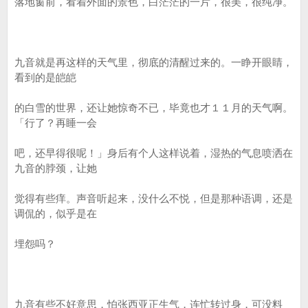
落地窗前，看着外面的景色，白茫茫的一片，很美，很纯净。
九音就是再这样的天气里，彻底的清醒过来的。一睁开眼睛，
看到的是皑皑
的白雪的世界，还让她惊奇不已，毕竟也才１１月的天气啊。
「行了？再睡一会
吧，还早得很呢！」身后有个人这样说着，湿热的气息喷洒在
九音的脖颈，让她
觉得有些痒。声音听起来，没什么不悦，但是那种语调，还是
调侃的，似乎是在
埋怨吗？
九音有些不好意思，怕张西亚正生气，连忙转过身，可没料