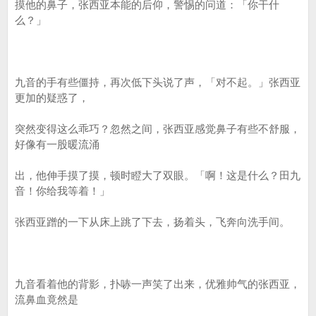
摸他的鼻子，张西亚本能的后仰，警惕的问道：「你干什
么？」
九音的手有些僵持，再次低下头说了声，「对不起。」张西亚
更加的疑惑了，
突然变得这么乖巧？忽然之间，张西亚感觉鼻子有些不舒服，
好像有一股暖流涌
出，他伸手摸了摸，顿时瞪大了双眼。「啊！这是什么？田九
音！你给我等着！」
张西亚蹭的一下从床上跳了下去，扬着头，飞奔向洗手间。
九音看着他的背影，扑哧一声笑了出来，优雅帅气的张西亚，
流鼻血竟然是