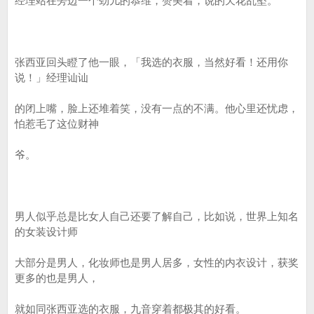
经理站在旁边一个劲儿的恭维，赞美着，说的天花乱坠。
张西亚回头瞪了他一眼，「我选的衣服，当然好看！还用你
说！」经理讪讪
的闭上嘴，脸上还堆着笑，没有一点的不满。他心里还忧虑，
怕惹毛了这位财神
爷。
男人似乎总是比女人自己还要了解自己，比如说，世界上知名
的女装设计师
大部分是男人，化妆师也是男人居多，女性的内衣设计，获奖
更多的也是男人，
就如同张西亚选的衣服，九音穿着都极其的好看。